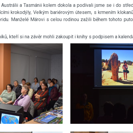
Austrálii a Tasmánii kolem dokola a podívali jsme se i do stř
ícími krokodýly, Velkým bariérovým útesem, s krmením klokanů
žeridu. Manželé Márovi s celou rodinou zažili během tohoto pu
íků, kteří si na závěr mohli zakoupit i knihy s podpisem a kalend