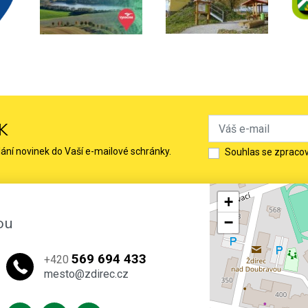
K
lání novinek do Vaší e-mailové schránky.
Souhlas se zpraco
+
ou
−
569 694 433
+420
mesto@zdirec.cz