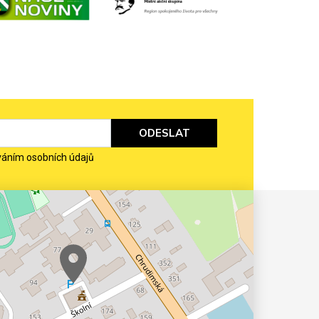
ODESLAT
váním osobních údajů