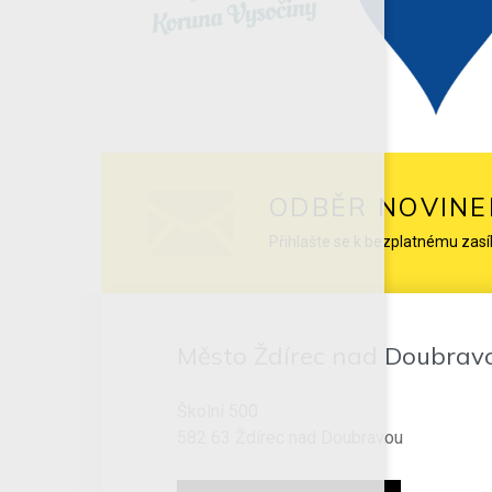
ODBĚR NOVINE
Přihlašte se k bezplatnému zasí
Město Ždírec nad Doubrav
Školní 500
582 63 Ždírec nad Doubravou