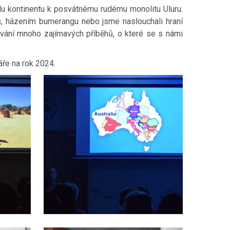
edu kontinentu k posvátnému rudému monolitu Uluru.
, házením bumerangu nebo jsme naslouchali hraní
tování mnoho zajímavých příběhů, o které se s námi
áře na rok 2024.