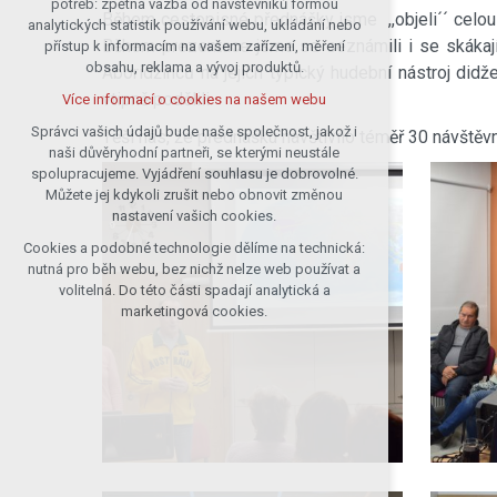
potřeb: zpětná vazba od návštěvníků formou
Během cestopisné přednášky jsme ,,objeli´´ celou 
analytických statistik používání webu, ukládání nebo
udržení kontextu stránek (session):
Během prezentace jsme se seznámili i se skákaj
přístup k informacím na vašem zařízení, měření
případná přihlášení, volby jazyka, apod.
obsahu, reklama a vývoj produktů.
Aboridžinců na jejich typický hudební nástroj did
Volitelná cookies
vtipně podělili.
Více informací o cookies na našem webu
analytická pro anonymizované
vyhodnocení návštěvnosti
Správci vašich údajů bude naše společnost, jakož i
Těší nás, že přednášku navštívilo téměř 30 návštěvn
naši důvěryhodní partneři, se kterými neustále
marketingová cookies (Google)
spolupracujeme. Vyjádření souhlasu je dobrovolné.
Více informací o cookies na našem webu
Můžete jej kdykoli zrušit nebo obnovit změnou
nastavení vašich cookies.
Cookies a podobné technologie dělíme na technická:
Přijmout všechny cookies
nutná pro běh webu, bez nichž nelze web používat a
volitelná. Do této části spadají analytická a
Odmítnout vše
marketingová cookies.