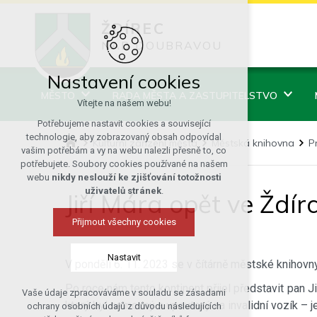
ŽDÍREC
NAD DOUBRAVOU
Nastavení cookies
MĚSTO
RADA MĚSTA A ZASTUPITELSTVO
Vítejte na našem webu!
Potřebujeme nastavit cookies a související
technologie, aby zobrazovaný obsah odpovídal
Kulturní zařízení města
Městská knihovna
P
vašim potřebám a vy na webu nalezli přesně to, co
potřebujete. Soubory cookies používané na našem
webu
nikdy neslouží ke zjišťování totožnosti
uživatelů stránek
.
Jiří Mára opět ve Ždí
Přijmout všechny cookies
Nastavit
V pondělí 6. 11. 2023 se v čítárně městské knihov
Po roce nám tento kontinent přijel představit pan J
Vaše údaje zpracováváme v souladu se zásadami
Technická cookies
který byl nemocný a upoutaný na invalidní vozík – 
ochrany osobních údajů z důvodu následujících
nutná pro provozování webu