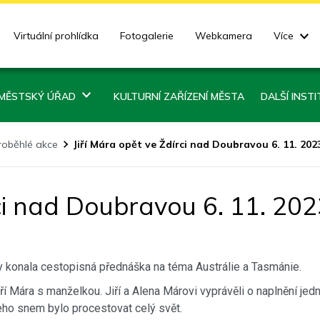
Virtuální prohlídka
Fotogalerie
Webkamera
Více
MĚSTSKÝ ÚŘAD
KULTURNÍ ZAŘÍZENÍ MĚSTA
DALŠÍ INST
roběhlé akce
Jiří Mára opět ve Ždírci nad Doubravou 6. 11. 202
rci nad Doubravou 6. 11. 20
ny konala cestopisná přednáška na téma Austrálie a Tasmánie.
iří Mára s manželkou. Jiří a Alena Márovi vyprávěli o naplnění je
jeho snem bylo procestovat celý svět.