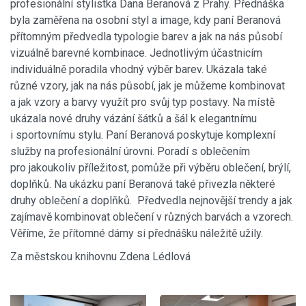
profesionální stylistka Dana Beranová z Prahy. Přednáška
byla zaměřena na osobní styl a image, kdy paní Beranová
přítomným předvedla typologie barev a jak na nás působí
vizuálně barevné kombinace. Jednotlivým účastnicím
individuálně poradila vhodný výběr barev. Ukázala také
různé vzory, jak na nás působí, jak je můžeme kombinovat
a jak vzory a barvy využít pro svůj typ postavy. Na místě
ukázala nové druhy vázání šátků a šál k elegantnímu
i sportovnímu stylu. Paní Beranová poskytuje komplexní
služby na profesionální úrovni. Poradí s oblečením
pro jakoukoliv příležitost, pomůže při výběru oblečení, brýlí,
doplňků. Na ukázku paní Beranová také přivezla některé
druhy oblečení a doplňků. Předvedla nejnovější trendy a jak
zajímavě kombinovat oblečení v různých barvách a vzorech.
Věříme, že přítomné dámy si přednášku náležitě užily.
Za městskou knihovnu Zdena Lédlová