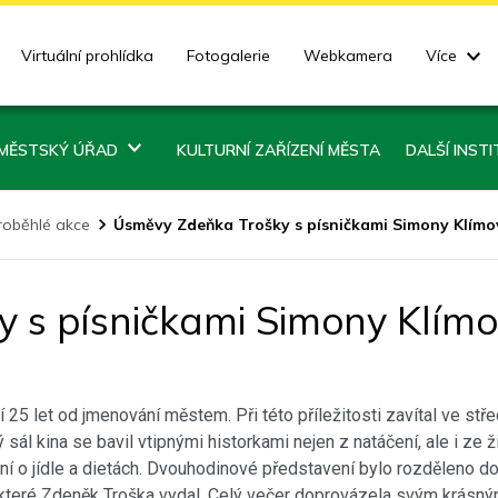
Virtuální prohlídka
Fotogalerie
Webkamera
Více
MĚSTSKÝ ÚŘAD
KULTURNÍ ZAŘÍZENÍ MĚSTA
DALŠÍ INST
roběhlé akce
Úsměvy Zdeňka Trošky s písničkami Simony Klímov
 s písničkami Simony Klímo
 25 let od jmenování městem. Při této příležitosti zavítal ve st
ál kina se bavil vtipnými historkami nejen z natáčení, ale i ze
ní o jídle a dietách. Dvouhodinové představení bylo rozděleno d
 které Zdeněk Troška vydal. Celý večer doprovázela svým krásný