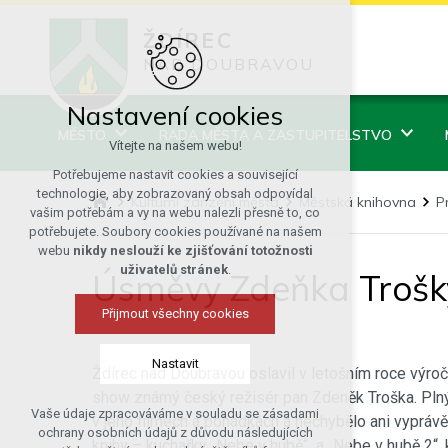
ŽDÍREC
NAD DOUBRAVOU
Nastavení cookies
MĚSTO
RADA MĚSTA A ZASTUPITELSTVO
Vítejte na našem webu!
Potřebujeme nastavit cookies a související
technologie, aby zobrazovaný obsah odpovídal
Kulturní zařízení města
Městská knihovna
P
vašim potřebám a vy na webu nalezli přesně to, co
potřebujete. Soubory cookies používané na našem
webu
nikdy neslouží ke zjišťování totožnosti
uživatelů stránek
.
Úsměvy Zdeňka Trošky
Přijmout všechny cookies
Nastavit
Ždírec nad Doubravou oslavil v letošním roce výročí
show známý český režisér pan Zdeněk Troška. Plný s
Vaše údaje zpracováváme v souladu se zásadami
v jeho filmech a pohádkách a nechybělo ani vyprávě
Technická cookies
ochrany osobních údajů z důvodu následujících
knihy – kuchařky „Nebe v hubě“ a „Nebe v hubě 2“,
nutná pro provozování webu