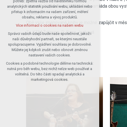
potřeb: zpětná vazba od návštěvníků formou
Klímová. Na závěr proběhla autogramiáda obou vys
analytických statistik používání webu, ukládání nebo
udržení kontextu stránek (session):
přístup k informacím na vašem zařízení, měření
případná přihlášení, volby jazyka, apod.
vyfotit.
obsahu, reklama a vývoj produktů.
Volitelná cookies
Obě výše jmenované knihy je možné zapůjčit v měs
Více informací o cookies na našem webu
analytická pro anonymizované
Za KZM Ždírec n. D. Dana Josková
vyhodnocení návštěvnosti
Správci vašich údajů bude naše společnost, jakož i
naši důvěryhodní partneři, se kterými neustále
marketingová cookies (Google)
spolupracujeme. Vyjádření souhlasu je dobrovolné.
Více informací o cookies na našem webu
Můžete jej kdykoli zrušit nebo obnovit změnou
nastavení vašich cookies.
Cookies a podobné technologie dělíme na technická:
Přijmout všechny cookies
nutná pro běh webu, bez nichž nelze web používat a
volitelná. Do této části spadají analytická a
Odmítnout vše
marketingová cookies.