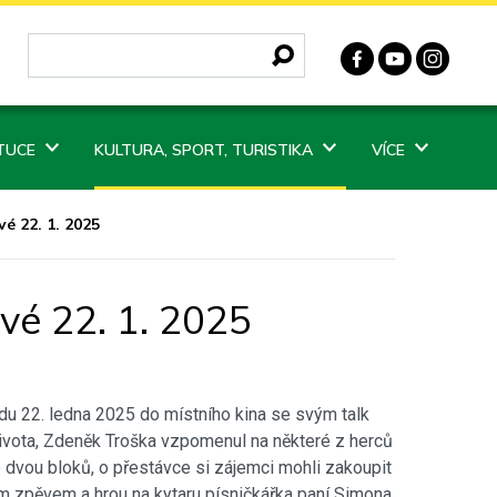
ITUCE
KULTURA, SPORT, TURISTIKA
VÍCE
é 22. 1. 2025
vé 22. 1. 2025
ředu 22. ledna 2025 do místního kina se svým talk
 života, Zdeněk Troška vzpomenul na některé z herců
o dvou bloků, o přestávce si zájemci mohli zakoupit
m zpěvem a hrou na kytaru písničkářka paní Simona