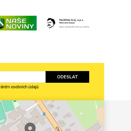
ODESLAT
váním osobních údajů