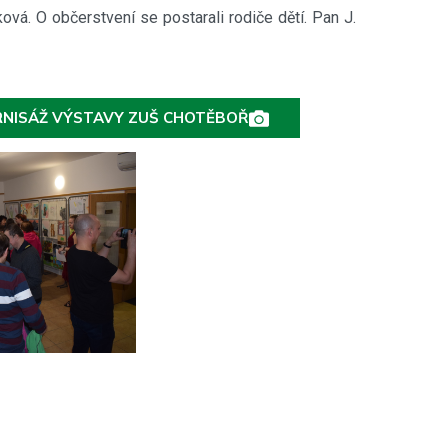
ková. O občerstvení se postarali rodiče dětí. Pan J.
ERNISÁŽ VÝSTAVY ZUŠ CHOTĚBOŘ