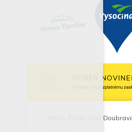
ODBĚR NOVINE
Přihlašte se k bezplatnému zasí
Město Ždírec nad Doubrav