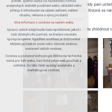
potřeb: zpětná vazba od návštěvníků formou
Vernisáž nám zpříjemnily žákyně z třídy paní učitel
analytických statistik používání webu, ukládání nebo
udržení kontextu stránek (session):
Novák na místě dělal mexické tortilly. Krásně se ná
přístup k informacím na vašem zařízení, měření
případná přihlášení, volby jazyka, apod.
obsahu, reklama a vývoj produktů.
Volitelná cookies
Za výtvarný obor, Jitka Podrazilová.
Více informací o cookies na našem webu
analytická pro anonymizované
vyhodnocení návštěvnosti
Více fotografií z proběhlé akce můžete zhlédnout
Správci vašich údajů bude naše společnost, jakož i
naši důvěryhodní partneři, se kterými neustále
marketingová cookies (Google)
spolupracujeme. Vyjádření souhlasu je dobrovolné.
Více informací o cookies na našem webu
Můžete jej kdykoli zrušit nebo obnovit změnou
nastavení vašich cookies.
Cookies a podobné technologie dělíme na technická:
Přijmout všechny cookies
nutná pro běh webu, bez nichž nelze web používat a
volitelná. Do této části spadají analytická a
Odmítnout vše
marketingová cookies.