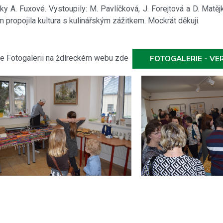
ky A. Fuxové. Vystoupily: M. Pavlíčková, J. Forejtová a D. Matěj
m propojila kultura s kulinářským zážitkem. Mockrát děkuji.
 ve Fotogalerii na ždíreckém webu zde
FOTOGALERIE - V