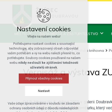
ŽDÍREC
NAD DOUBRAVOU
Nastavení cookies
MĚSTO
RADA MĚSTA A ZASTUPITELSTVO
Vítejte na našem webu!
Potřebujeme nastavit cookies a související
technologie, aby zobrazovaný obsah odpovídal
Kulturní zařízení města
Městská knihovna
P
vašim potřebám a vy na webu nalezli přesně to, co
potřebujete. Soubory cookies používané na našem
webu
nikdy neslouží ke zjišťování totožnosti
uživatelů stránek
.
Vernisáž a výstava Z
Přijmout všechny cookies
Nastavit
Od 9. března do 6. dubna 2023 v galerii Doubravk
Vaše údaje zpracováváme v souladu se zásadami
Technická cookies
výtvarný obor na pobočce v Krucemburku, který vede 
ochrany osobních údajů z důvodu následujících
nutná pro provozování webu