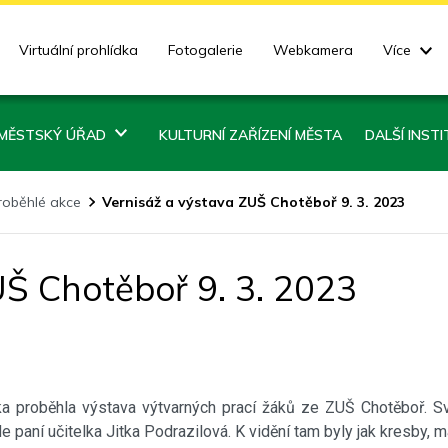
Virtuální prohlídka
Fotogalerie
Webkamera
Více
MĚSTSKÝ ÚŘAD
KULTURNÍ ZAŘÍZENÍ MĚSTA
DALŠÍ INST
roběhlé akce
Vernisáž a výstava ZUŠ Chotěboř 9. 3. 2023
UŠ Chotěboř 9. 3. 2023
a proběhla výstava výtvarných prací žáků ze ZUŠ Chotěboř. Svo
paní učitelka Jitka Podrazilová. K vidění tam byly jak kresby, mal