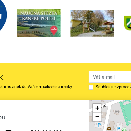
K
lání novinek do Vaší e-mailové schránky.
Souhlas se zpraco
+
ou
−