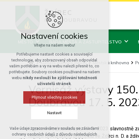
ŽDÍREC
NAD DOUBRAVOU
Nastavení cookies
MĚSTO
RADA MĚSTA A ZASTUPITELSTVO
Vítejte na našem webu!
Potřebujeme nastavit cookies a související
technologie, aby zobrazovaný obsah odpovídal
Kulturní zařízení města
Městská knihovna
P
vašim potřebám a vy na webu nalezli přesně to, co
potřebujete. Soubory cookies používané na našem
webu
nikdy neslouží ke zjišťování totožnosti
uživatelů stránek
.
Vernisáž výstavy 150.
Přijmout všechny cookies
Doubravou 17. 5. 202
Nastavit
V galerii Doubravka byla 17. 5. 2023 slavnostně
Vaše údaje zpracováváme v souladu se zásadami
Technická cookies
ochrany osobních údajů z důvodu následujících
historii dřevařského průmyslu ve Ždírci n. D. a žd
nutná pro provozování webu