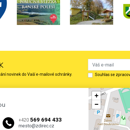
K
lání novinek do Vaší e-mailové schránky.
Souhlas se zpraco
+
ou
−
569 694 433
+420
mesto@zdirec.cz