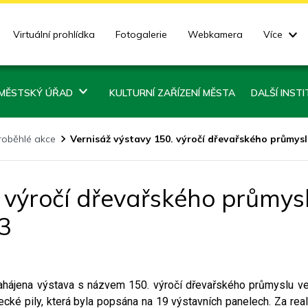
Virtuální prohlídka
Fotogalerie
Webkamera
Více
MĚSTSKÝ ÚŘAD
KULTURNÍ ZAŘÍZENÍ MĚSTA
DALŠÍ INST
roběhlé akce
Vernisáž výstavy 150. výročí dřevařského průmysl
 výročí dřevařského průmysl
3
 zahájena výstava s názvem 150. výročí dřevařského průmyslu v
írecké pily, která byla popsána na 19 výstavních panelech. Za rea