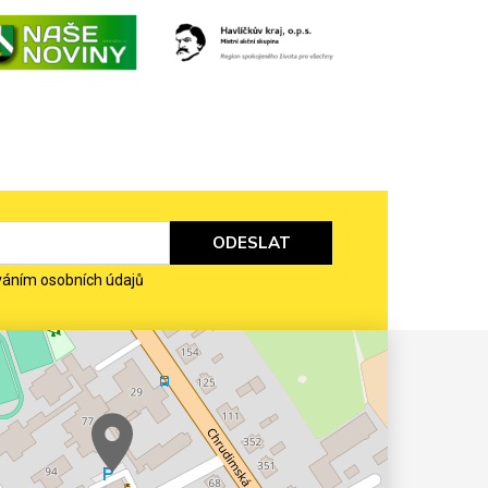
ODESLAT
váním osobních údajů