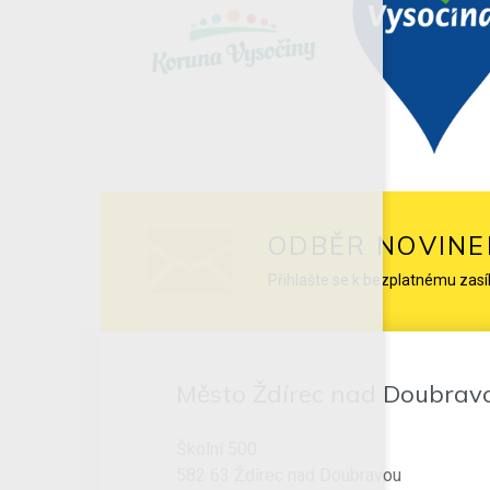
ODBĚR NOVINE
Přihlašte se k bezplatnému zasí
Město Ždírec nad Doubrav
Školní 500
582 63 Ždírec nad Doubravou