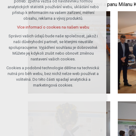
potřeb: zpětná vazba od návštěvníků formou
Ždírec n. D. a panu Josefu Němcovi a panu Milanu 
analytických statistik používání webu, ukládání nebo
udržení kontextu stránek (session):
přístup k informacím na vašem zařízení, měření
případná přihlášení, volby jazyka, apod.
obsahu, reklama a vývoj produktů.
Volitelná cookies
Více informací o cookies na našem webu
analytická pro anonymizované
vyhodnocení návštěvnosti
Správci vašich údajů bude naše společnost, jakož i
naši důvěryhodní partneři, se kterými neustále
marketingová cookies (Google)
spolupracujeme. Vyjádření souhlasu je dobrovolné.
Více informací o cookies na našem webu
Můžete jej kdykoli zrušit nebo obnovit změnou
nastavení vašich cookies.
Cookies a podobné technologie dělíme na technická:
Přijmout všechny cookies
nutná pro běh webu, bez nichž nelze web používat a
volitelná. Do této části spadají analytická a
Odmítnout vše
marketingová cookies.