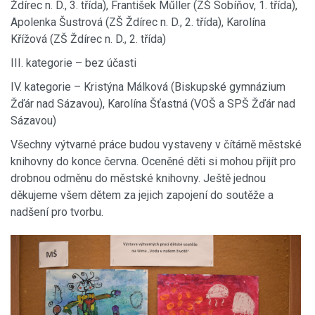
Ždírec n. D., 3. třída), František Műller (ZŠ Sobíňov, 1. třída),
Apolenka Šustrová (ZŠ Ždírec n. D., 2. třída), Karolína
Křížová (ZŠ Ždírec n. D., 2. třída)
III. kategorie – bez účasti
IV. kategorie – Kristýna Málková (Biskupské gymnázium
Žďár nad Sázavou), Karolína Šťastná (VOŠ a SPŠ Žďár nad
Sázavou)
Všechny výtvarné práce budou vystaveny v čítárně městské
knihovny do konce června. Oceněné děti si mohou přijít pro
drobnou odměnu do městské knihovny. Ještě jednou
děkujeme všem dětem za jejich zapojení do soutěže a
nadšení pro tvorbu.