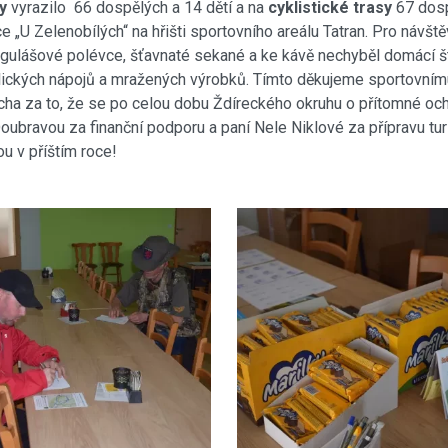
y
vyrazilo 66 dospělých a 14 dětí a na
cyklistické trasy
67 dospě
„U Zelenobílých“ na hřišti sportovního areálu Tatran. Pro návšt
a gulášové polévce, šťavnaté sekané a ke kávě nechyběl domácí 
lických nápojů a mražených výrobků. Tímto děkujeme sportovním
a za to, že se po celou dobu Ždíreckého okruhu o přítomné oc
ubravou za finanční podporu a paní Nele Niklové za přípravu tu
u v příštím roce!