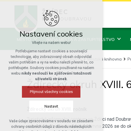
ŽDÍREC
NAD DOUBRAVOU
Nastavení cookies
MĚSTO
RADA MĚSTA A ZASTUPITELSTVO
Vítejte na našem webu!
Potřebujeme nastavit cookies a související
technologie, aby zobrazovaný obsah odpovídal
Kulturní zařízení města
Městská knihovna
P
vašim potřebám a vy na webu nalezli přesně to, co
potřebujete. Soubory cookies používané na našem
webu
nikdy neslouží ke zjišťování totožnosti
uživatelů stránek
.
Ždírecký okruh XVIII. 
Přijmout všechny cookies
Nastavit
Ždírecký okruh XVIII. ročník
Turistické informační centrum ve Ždírci nad Doubrav
Vaše údaje zpracováváme v souladu se zásadami
Technická cookies
ročník této akce a v sobotu 6. června 2026 se do ok
ochrany osobních údajů z důvodu následujících
nutná pro provozování webu