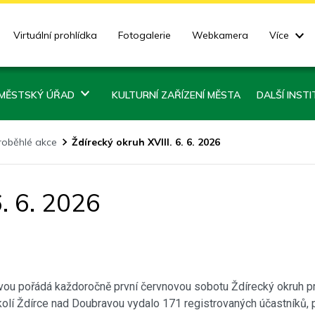
Virtuální prohlídka
Fotogalerie
Webkamera
Více
MĚSTSKÝ ÚŘAD
KULTURNÍ ZAŘÍZENÍ MĚSTA
DALŠÍ INST
roběhlé akce
Ždírecký okruh XVIII. 6. 6. 2026
6. 6. 2026
ou pořádá každoročně první červnovou sobotu Ždírecký okruh pro p
olí Ždírce nad Doubravou vydalo 171 registrovaných účastníků, pro