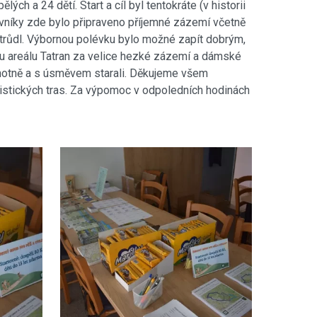
lých a 24 dětí. Start a cíl byl tentokráte (v historii
ěvníky zde bylo připraveno příjemné zázemí včetně
štrůdl. Výbornou polévku bylo možné zapít dobrým,
u areálu Tatran za velice hezké zázemí a dámské
hotně a s úsměvem starali. Děkujeme všem
ristických tras. Za výpomoc v odpoledních hodinách