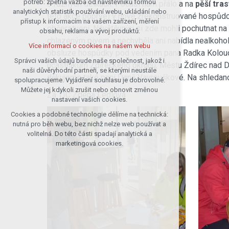
potřeb: zpětná vazba od návštěvníků formou
o různých délkách. Počasí nám přálo a na
pěší tras
analytických statistik používání webu, ukládání nebo
udržení kontextu stránek (session):
této akce poprvé) v nově zrekonstruované hospůdce 
přístup k informacím na vašem zařízení, měření
případná přihlášení, volby jazyka, apod.
občerstvení. Návštěvníci si zde mohli pochutnat n
obsahu, reklama a vývoj produktů.
Volitelná cookies
chlazeným pivem a nechyběla ani nabídla nealkoho
Více informací o cookies na našem webu
analytická pro anonymizované
obsluze hospůdky pod vedením pana Radka Kolouch
vyhodnocení návštěvnosti
Správci vašich údajů bude naše společnost, jakož i
účastníkům Ždíreckého okruhu, Městu Ždírec nad Do
naši důvěryhodní partneři, se kterými neustále
marketingová cookies (Google)
děkujeme také paní Daně Vavrouškové. Na shledano
spolupracujeme. Vyjádření souhlasu je dobrovolné.
Více informací o cookies na našem webu
Můžete jej kdykoli zrušit nebo obnovit změnou
Za TIC Zdena Lédlová
nastavení vašich cookies.
Cookies a podobné technologie dělíme na technická:
Přijmout všechny cookies
nutná pro běh webu, bez nichž nelze web používat a
volitelná. Do této části spadají analytická a
Odmítnout vše
marketingová cookies.