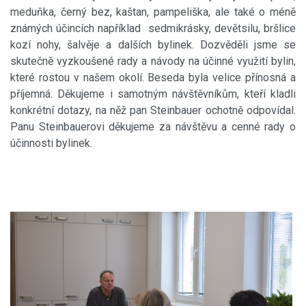
meduňka, černý bez, kaštan, pampeliška, ale také o méně
známých účincích například sedmikrásky, devětsilu, bršlice
kozí nohy, šalvěje a dalších bylinek. Dozvěděli jsme se
skutečně vyzkoušené rady a návody na účinné využití bylin,
které rostou v našem okolí. Beseda byla velice přínosná a
příjemná. Děkujeme i samotným návštěvníkům, kteří kladli
konkrétní dotazy, na něž pan Steinbauer ochotně odpovídal.
Panu Steinbauerovi děkujeme za návštěvu a cenné rady o
účinnosti bylinek.