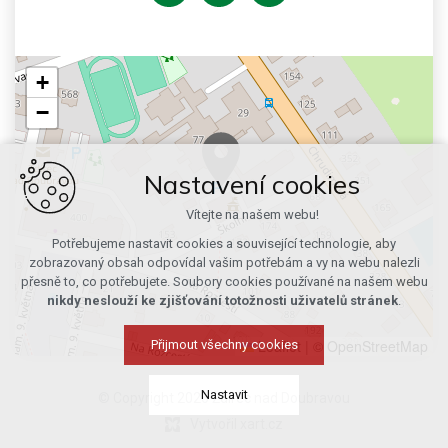
+
−
Nastavení cookies
Vítejte na našem webu!
Potřebujeme nastavit cookies a související technologie, aby
zobrazovaný obsah odpovídal vašim potřebám a vy na webu nalezli
přesně to, co potřebujete. Soubory cookies používané na našem webu
nikdy neslouží ke zjišťování totožnosti uživatelů stránek
.
Leaflet
|
© OpenStreetMap
Přijmout všechny cookies
Nastavit
© Copyright 2026 Ždírec nad Doubravou
Vytvořil xart.cz