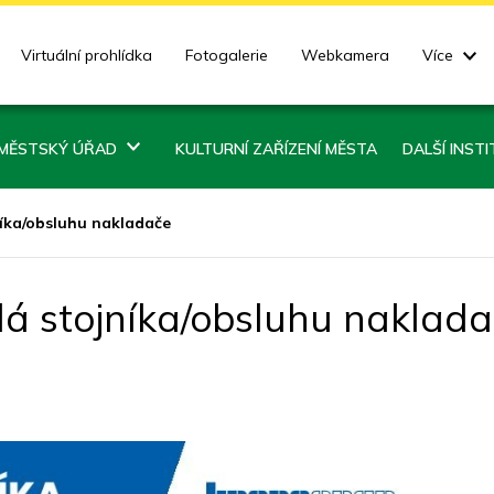
Virtuální prohlídka
Fotogalerie
Webkamera
Více
MĚSTSKÝ ÚŘAD
KULTURNÍ ZAŘÍZENÍ MĚSTA
DALŠÍ INST
íka/obsluhu nakladače
á stojníka/obsluhu naklad