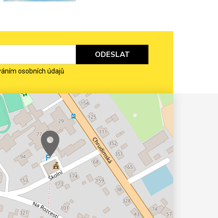
ODESLAT
váním osobních údajů