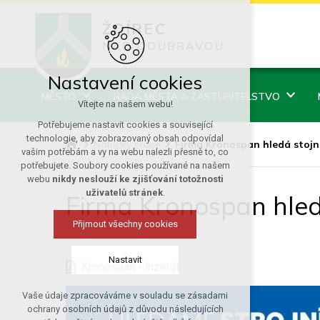
ŽDÍREC
NAD DOUBRAVOU
Nastavení cookies
MĚSTO
RADA MĚSTA A ZASTUPITELSTVO
Vítejte na našem webu!
Potřebujeme nastavit cookies a související
technologie, aby zobrazovaný obsah odpovídal
Nabídky práce
Firma Kronospan hledá stojn
vašim potřebám a vy na webu nalezli přesně to, co
potřebujete. Soubory cookies používané na našem
webu
nikdy neslouží ke zjišťování totožnosti
uživatelů stránek
.
Firma Kronospan hled
Přijmout všechny cookies
Nastavit
Kronospan - inzerát
Vaše údaje zpracováváme v souladu se zásadami
Technická cookies
ochrany osobních údajů z důvodu následujících
nutná pro provozování webu