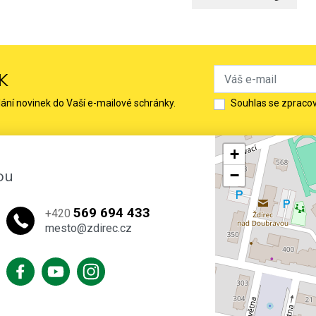
K
lání novinek do Vaší e-mailové schránky.
Souhlas se zpraco
+
ou
−
569 694 433
+420
mesto@zdirec.cz