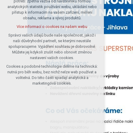
potřeb: zpětná vazba od návštěvníků formou
analytických statistik používání webu, ukládání nebo
udržení kontextu stránek (session):
přístup k informacím na vašem zařízení, měření
případná přihlášení, volby jazyka, apod.
obsahu, reklama a vývoj produktů.
Volitelná cookies
Více informací o cookies na našem webu
analytická pro anonymizované
vyhodnocení návštěvnosti
Správci vašich údajů bude naše společnost, jakož i
naši důvěryhodní partneři, se kterými neustále
marketingová cookies (Google)
spolupracujeme. Vyjádření souhlasu je dobrovolné.
Více informací o cookies na našem webu
Můžete jej kdykoli zrušit nebo obnovit změnou
nastavení vašich cookies.
Cookies a podobné technologie dělíme na technická:
Přijmout všechny cookies
nutná pro běh webu, bez nichž nelze web používat a
volitelná. Do této části spadají analytická a
Odmítnout vše
marketingová cookies.