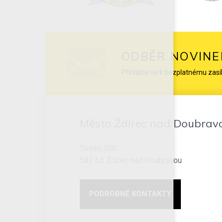
ODBĚR NOVINE
Přihlašte se k bezplatnému zasí
Město Ždírec nad Doubrav
Školní 500
582 63 Ždírec nad Doubravou
PODROBNÉ KONTAKTY