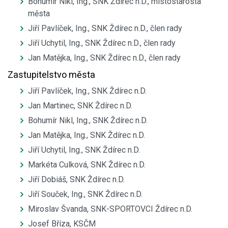
Bohumír Nikl, Ing., SNK Ždírec n.D., místostarosta
města
Jiří Pavlíček, Ing., SNK Ždírec n.D., člen rady
Jiří Uchytil, Ing., SNK Ždírec n.D., člen rady
Jan Matějka, Ing., SNK Ždírec n.D., člen rady
Zastupitelstvo města
Jiří Pavlíček, Ing., SNK Ždírec n.D.
Jan Martinec, SNK Ždírec n.D.
Bohumír Nikl, Ing., SNK Ždírec n.D.
Jan Matějka, Ing., SNK Ždírec n.D.
Jiří Uchytil, Ing., SNK Ždírec n.D.
Markéta Culková, SNK Ždírec n.D.
Jiří Dobiáš, SNK Ždírec n.D.
Jiří Souček, Ing., SNK Ždírec n.D.
Miroslav Švanda, SNK-SPORTOVCI Ždírec n.D.
Josef Bříza, KSČM