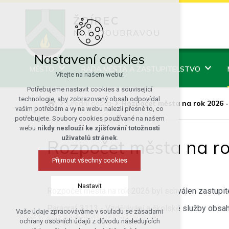
ŽDÍREC
NAD DOUBRAVOU
Nastavení cookies
MĚSTO
RADA MĚSTA A ZASTUPITELSTVO
Vítejte na našem webu!
Potřebujeme nastavit cookies a související
technologie, aby zobrazovaný obsah odpovídal
Úřední deska
Rozpočet města na rok 2026 -
vašim potřebám a vy na webu nalezli přesně to, co
potřebujete. Soubory cookies používané na našem
webu
nikdy neslouží ke zjišťování totožnosti
uživatelů stránek
.
Rozpočet města na ro
Přijmout všechny cookies
Nastavit
Rozpočet města na rok 2026 byl schválen zastupite
Paragraf 3113 - Vzdělávání a školské služby obsa
Vaše údaje zpracováváme v souladu se zásadami
Technická cookies
nezvýšil).
ochrany osobních údajů z důvodu následujících
nutná pro provozování webu