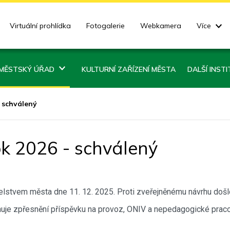
Virtuální prohlídka
Fotogalerie
Webkamera
Více
MĚSTSKÝ ÚŘAD
KULTURNÍ ZAŘÍZENÍ MĚSTA
DALŠÍ INST
 schválený
k 2026 - schválený
lstvem města dne 11. 12. 2025. Proti zveřejněnému návrhu došl
huje zpřesnění příspěvku na provoz, ONIV a nepedagogické praco