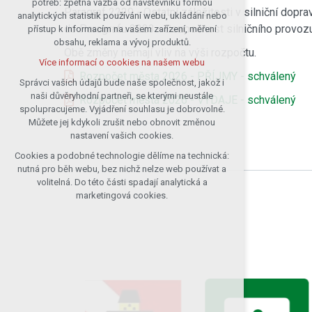
potřeb: zpětná vazba od návštěvníků formou
Paragraf 2229 - Ostatní záležitosti v silniční dop
analytických statistik používání webu, ukládání nebo
udržení kontextu stránek (session):
do Paragrafu 2223 - Bezpečnost silničního provozu
přístup k informacím na vašem zařízení, měření
případná přihlášení, volby jazyka, apod.
obsahu, reklama a vývoj produktů.
Volitelná cookies
Obě změny nemají vliv na výši rozpočtu.
Více informací o cookies na našem webu
analytická pro anonymizované
Rozpočet města 2026 - PŘÍJMY - schválený
vyhodnocení návštěvnosti
Správci vašich údajů bude naše společnost, jakož i
naši důvěryhodní partneři, se kterými neustále
marketingová cookies (Google)
Rozpočet města 2026 - VÝDAJE - schválený
spolupracujeme. Vyjádření souhlasu je dobrovolné.
Více informací o cookies na našem webu
Můžete jej kdykoli zrušit nebo obnovit změnou
nastavení vašich cookies.
Cookies a podobné technologie dělíme na technická:
Přijmout všechny cookies
nutná pro běh webu, bez nichž nelze web používat a
volitelná. Do této části spadají analytická a
Odmítnout vše
marketingová cookies.