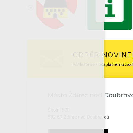
ODBĚR NOVINE
Přihlašte se k bezplatnému zasí
Město Ždírec nad Doubrav
Školní 500
582 63 Ždírec nad Doubravou