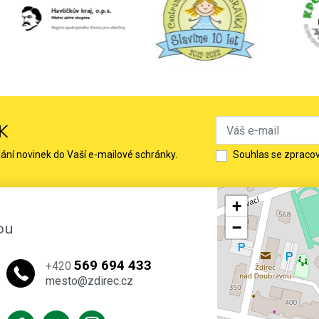
K
lání novinek do Vaší e-mailové schránky.
Souhlas se zpraco
+
ou
−
569 694 433
+420
mesto@zdirec.cz