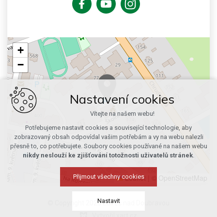
+
−
Nastavení cookies
Vítejte na našem webu!
Potřebujeme nastavit cookies a související technologie, aby
zobrazovaný obsah odpovídal vašim potřebám a vy na webu nalezli
přesně to, co potřebujete. Soubory cookies používané na našem webu
nikdy neslouží ke zjišťování totožnosti uživatelů stránek
.
Leaflet
|
© OpenStreetMap
Přijmout všechny cookies
Nastavit
© Copyright 2026 Ždírec nad Doubravou
Vytvořil xart.cz