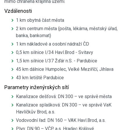
mimo chráněná krajinná území.
Vzdálenosti
1 km obytná část města
2 km centrum města (pošta, lékárna, městský úřad,
banka, bankomat)
1 km nákladové a osobní nádraží ČD
0,5 km silnice I/34 Havl.Brod - Svitavy
1,5 km silnice I/37 Žďár n.S. - Pardubice
45 km dálnice Humpolec, Velké Meziříčí, Jihlava
43 km letiště Pardubice
Parametry inženýrských sítí
Kanalizace dešťová: DN 300 – ve správě města
Kanalizace splašková: DN 300 – ve správě VaK
Havlíčkův Brod, a.s.
Vodovodní řad: DN 160 – VAK Havl.Brod, a.s.
Plyn: DN 90 – VČP, a.s. Hradec Králové