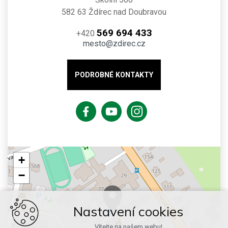
582 63 Ždírec nad Doubravou
569 694 433
+420
mesto@zdirec.cz
PODROBNÉ KONTAKTY
+
−
Nastavení cookies
Vítejte na našem webu!