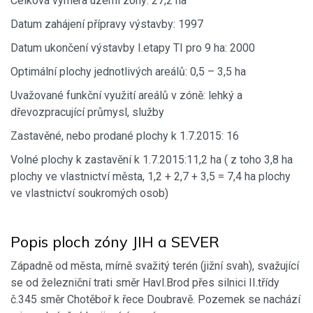
Celková výměra území zóny: 27,2 ha
Datum zahájení přípravy výstavby: 1997
Datum ukončení výstavby I.etapy TI pro 9 ha: 2000
Optimální plochy jednotlivých areálů: 0,5 – 3,5 ha
Uvažované funkční využití areálů v zóně: lehký a
dřevozpracující průmysl, služby
Zastavěné, nebo prodané plochy k 1.7.2015: 16
Volné plochy k zastavění k 1.7.2015:11,2 ha ( z toho 3,8 ha
plochy ve vlastnictví města, 1,2 + 2,7 + 3,5 = 7,4 ha plochy
ve vlastnictví soukromých osob)
Popis ploch zóny JIH a SEVER
Západně od města, mírně svažitý terén (jižní svah), svažující
se od železniční trati směr Havl.Brod přes silnici II.třídy
č.345 směr Chotěboř k řece Doubravě. Pozemek se nachází