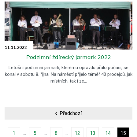
11.11.
2022
Podzimní ždírecký jarmark 2022
Letošní podzimní jarmark, kterému opravdu přálo počasí, se
konal v sobotu 8. října. Na náměstí přijelo téměř 40 prodejců, jak
místních, tak i ze…
Předchozí
1
5
8
12
13
14
15