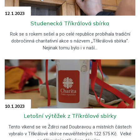
12.1.
2023
Studenecká Tříkrálová sbírka
Rok se s rokem sešel a po celé republice probíhala tradiční
dobročinná charitativní akce s názvem „Tříkrálová sbírka“.
Nejinak tomu bylo i v naší…
10.1.
2023
Letošní výtěžek z Tříkrálové sbírky
Tento víkend se ve Ždírci nad Doubravou a místních částech
vybralo v Tříkrálové sbírce neuvěřitelných 122 575 Kč. Velké