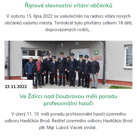
Říjnové slavnostní vítání občánků
V sobotu 15. října 2022 se uskutečnilo na radnici vítání nových
občánků našeho města. Tentokrát bylo přivítáno celkem 18 dětí,
doprovázených rodiči,…
13.11.
2022
Ve Ždírci nad Doubravou měli poradu
profesionální hasiči
V úterý 11. 10. měli poradu profesionální hasiči územního
odboru Havlíčkův Brod. Ředitel územního odboru Havlíčkův Brod
plk. Mgr. Luboš Vacek svolal…