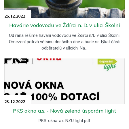
25.12.
2022
Havárie vodovodu ve Ždírci n. D. v ulici Školní
Od rána řešíme havárii vodovodu ve Ždírci n/D v ulici Školní.
Omezení potrvá většinu dnešního dne a bude se týkat části
odběratelů v ulicích: Na…
23.12.
2022
PKS okna a.s. - Nová zelená úsporám light
PKS-okna-a.s.NZU-light.pdf