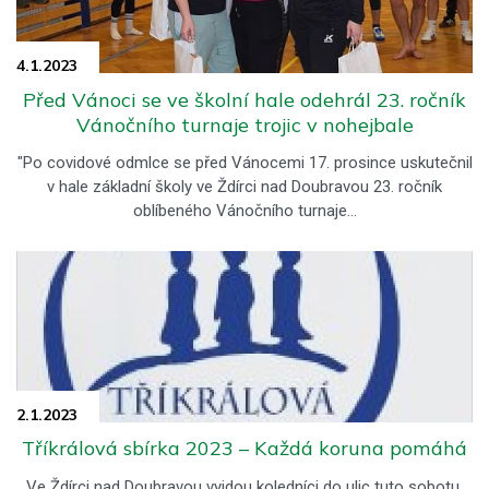
4.1.
2023
Před Vánoci se ve školní hale odehrál 23. ročník
Vánočního turnaje trojic v nohejbale
"Po covidové odmlce se před Vánocemi 17. prosince uskutečnil
v hale základní školy ve Ždírci nad Doubravou 23. ročník
oblíbeného Vánočního turnaje…
2.1.
2023
Tříkrálová sbírka 2023 – Každá koruna pomáhá
Ve Ždírci nad Doubravou vyjdou koledníci do ulic tuto sobotu.