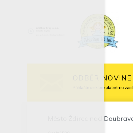
ODBĚR NOVINE
Přihlašte se k bezplatnému zasí
Město Ždírec nad Doubrav