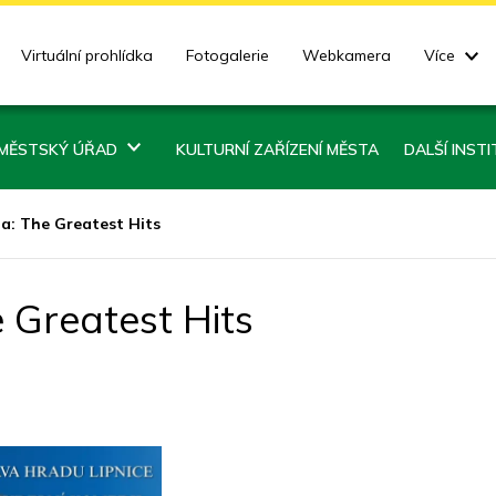
Virtuální prohlídka
Fotogalerie
Webkamera
Více
MĚSTSKÝ ÚŘAD
KULTURNÍ ZAŘÍZENÍ MĚSTA
DALŠÍ INST
a: The Greatest Hits
 Greatest Hits