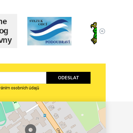
ODESLAT
váním osobních údajů