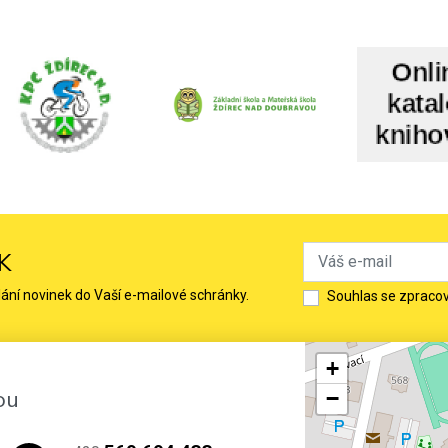
K
lání novinek do Vaší e-mailové schránky.
Souhlas se zpraco
+
ou
−