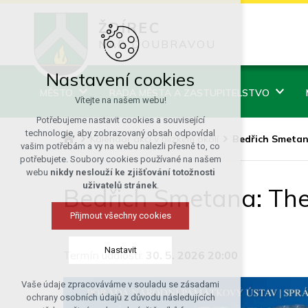
ŽDÍREC
NAD DOUBRAVOU
Nastavení cookies
MĚSTO
RADA MĚSTA A ZASTUPITELSTVO
Vítejte na našem webu!
Potřebujeme nastavit cookies a související
technologie, aby zobrazovaný obsah odpovídal
Kalendář akcí v blízkém okolí
Bedřich Smetan
vašim potřebám a vy na webu nalezli přesně to, co
potřebujete. Soubory cookies používané na našem
webu
nikdy neslouží ke zjišťování totožnosti
uživatelů stránek
.
Bedřich Smetana: The
Přijmout všechny cookies
Nastavit
Termín události:
30. 5. 2026 20:00
Vaše údaje zpracováváme v souladu se zásadami
Technická cookies
ochrany osobních údajů z důvodu následujících
nutná pro provozování webu