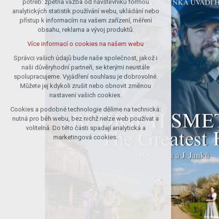
potřeb: zpětná vazba od návštěvníků formou
analytických statistik používání webu, ukládání nebo
udržení kontextu stránek (session):
přístup k informacím na vašem zařízení, měření
případná přihlášení, volby jazyka, apod.
obsahu, reklama a vývoj produktů.
Volitelná cookies
Více informací o cookies na našem webu
analytická pro anonymizované
vyhodnocení návštěvnosti
Správci vašich údajů bude naše společnost, jakož i
naši důvěryhodní partneři, se kterými neustále
marketingová cookies (Google)
spolupracujeme. Vyjádření souhlasu je dobrovolné.
Více informací o cookies na našem webu
Můžete jej kdykoli zrušit nebo obnovit změnou
nastavení vašich cookies.
Cookies a podobné technologie dělíme na technická:
Přijmout všechny cookies
nutná pro běh webu, bez nichž nelze web používat a
volitelná. Do této části spadají analytická a
Odmítnout vše
marketingová cookies.