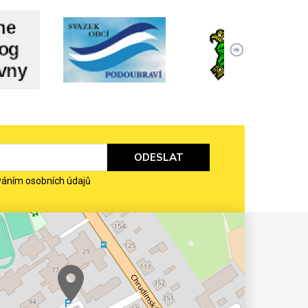
ODESLAT
váním osobních údajů