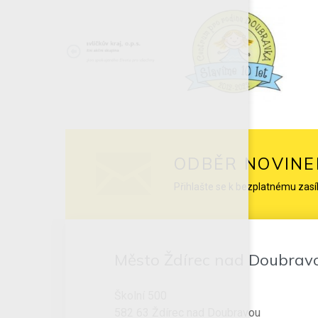
ODBĚR NOVINE
Přihlašte se k bezplatnému zasí
Město Ždírec nad Doubrav
Školní 500
582 63 Ždírec nad Doubravou