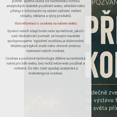
potřeb: zpětná vazba od návštěvníků formou
analytických statistik používání webu, ukládání nebo
udržení kontextu stránek (session):
přístup k informacím na vašem zařízení, měření
případná přihlášení, volby jazyka, apod.
obsahu, reklama a vývoj produktů.
Volitelná cookies
Více informací o cookies na našem webu
analytická pro anonymizované
vyhodnocení návštěvnosti
Správci vašich údajů bude naše společnost, jakož i
naši důvěryhodní partneři, se kterými neustále
marketingová cookies (Google)
spolupracujeme. Vyjádření souhlasu je dobrovolné.
Více informací o cookies na našem webu
Můžete jej kdykoli zrušit nebo obnovit změnou
nastavení vašich cookies.
Cookies a podobné technologie dělíme na technická:
Přijmout všechny cookies
nutná pro běh webu, bez nichž nelze web používat a
volitelná. Do této části spadají analytická a
Odmítnout vše
marketingová cookies.