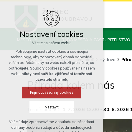
ŽDÍREC
NAD DOUBRAVOU
Nastavení cookies
MĚSTO
RADA MĚSTA A ZASTUPITELSTVO
Vítejte na našem webu!
Potřebujeme nastavit cookies a související
technologie, aby zobrazovaný obsah odpovídal
Kalendář akcí v blízkém okolí
Výstava
Přír
vašim potřebám a vy na webu nalezli přesně to, co
potřebujete. Soubory cookies používané na našem
webu
nikdy neslouží ke zjišťování totožnosti
uživatelů stránek
.
Příroda kolem nás
Přijmout všechny cookies
Nastavit
Termín události:
1. 7. 2026 12:00
-
30. 8. 2026 
Vaše údaje zpracováváme v souladu se zásadami
Technická cookies
ochrany osobních údajů z důvodu následujících
nutná pro provozování webu