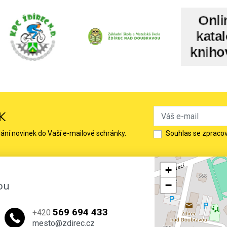
K
lání novinek do Vaší e-mailové schránky.
Souhlas se zpraco
+
ou
−
569 694 433
+420
mesto@zdirec.cz