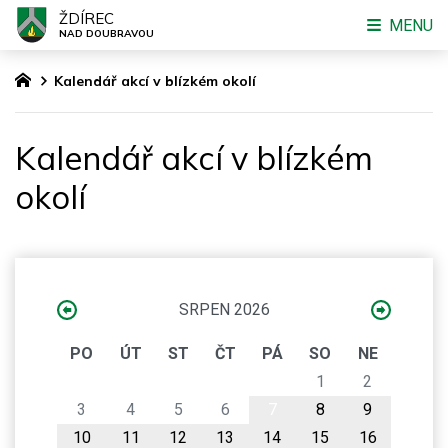
ŽDÍREC
MENU
NAD DOUBRAVOU
Kalendář akcí v blízkém okolí
Kalendář akcí v blízkém
okolí
SRPEN 2026
PO
ÚT
ST
ČT
PÁ
SO
NE
1
2
3
4
5
6
7
8
9
10
11
12
13
14
15
16