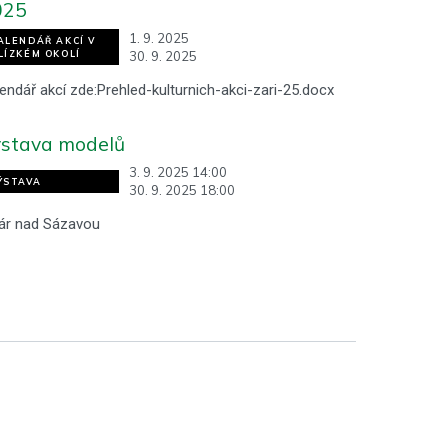
025
1. 9. 2025
ALENDÁŘ AKCÍ V
30. 9. 2025
LÍZKÉM OKOLÍ
endář akcí zde:Prehled-kulturnich-akci-zari-25.docx
stava modelů
3. 9. 2025 14:00
ÝSTAVA
30. 9. 2025 18:00
ár nad Sázavou