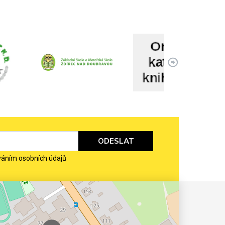
ODESLAT
váním osobních údajů