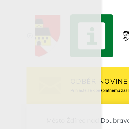
ODBĚR NOVINE
Přihlašte se k bezplatnému zasí
Město Ždírec nad Doubrav