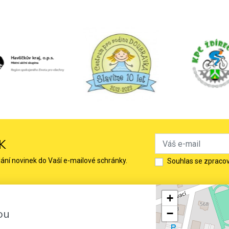
K
lání novinek do Vaší e-mailové schránky.
Souhlas se zpraco
+
ou
−