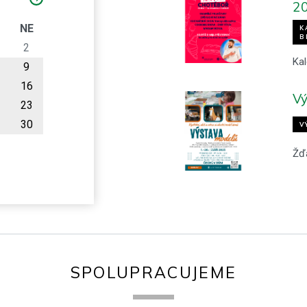
2
O
NE
K
B
2
Kal
9
16
Vý
23
30
V
Žď
SPOLUPRACUJEME