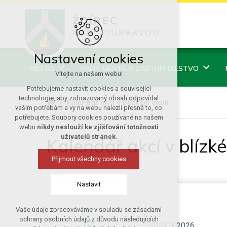
ŽDÍREC
NAD DOUBRAVOU
Nastavení cookies
MĚSTO
RADA MĚSTA A ZASTUPITELSTVO
Vítejte na našem webu!
Potřebujeme nastavit cookies a související
technologie, aby zobrazovaný obsah odpovídal
Kalendář akcí v blízkém okolí
vašim potřebám a vy na webu nalezli přesně to, co
potřebujete. Soubory cookies používané na našem
webu
nikdy neslouží ke zjišťování totožnosti
uživatelů stránek
.
Kalendář akcí v blízk
Přijmout všechny cookies
Nastavit
Vaše údaje zpracováváme v souladu se zásadami
Technická cookies
ochrany osobních údajů z důvodu následujících
SRPEN 2026
nutná pro provozování webu