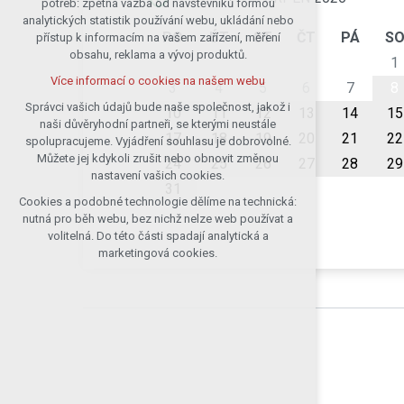
potřeb: zpětná vazba od návštěvníků formou
analytických statistik používání webu, ukládání nebo
udržení kontextu stránek (session):
PO
ÚT
ST
ČT
PÁ
S
přístup k informacím na vašem zařízení, měření
případná přihlášení, volby jazyka, apod.
obsahu, reklama a vývoj produktů.
1
Volitelná cookies
Více informací o cookies na našem webu
analytická pro anonymizované
3
4
5
6
7
8
vyhodnocení návštěvnosti
Správci vašich údajů bude naše společnost, jakož i
10
11
12
13
14
15
naši důvěryhodní partneři, se kterými neustále
marketingová cookies (Google)
17
18
19
20
21
22
spolupracujeme. Vyjádření souhlasu je dobrovolné.
Více informací o cookies na našem webu
Můžete jej kdykoli zrušit nebo obnovit změnou
24
25
26
27
28
29
nastavení vašich cookies.
31
Cookies a podobné technologie dělíme na technická:
Přijmout všechny cookies
nutná pro běh webu, bez nichž nelze web používat a
volitelná. Do této části spadají analytická a
Odmítnout vše
marketingová cookies.