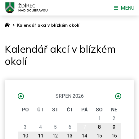
ŽDÍREC
MENU
NAD DOUBRAVOU
Kalendář akcí v blízkém okolí
Kalendář akcí v blízkém
okolí
SRPEN 2026
PO
ÚT
ST
ČT
PÁ
SO
NE
1
2
3
4
5
6
7
8
9
10
11
12
13
14
15
16