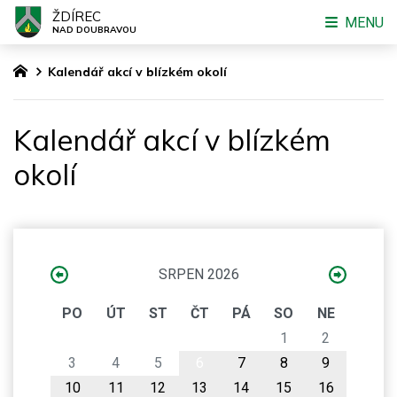
ŽDÍREC
MENU
NAD DOUBRAVOU
Kalendář akcí v blízkém okolí
Kalendář akcí v blízkém
okolí
SRPEN 2026
PO
ÚT
ST
ČT
PÁ
SO
NE
1
2
3
4
5
6
7
8
9
10
11
12
13
14
15
16