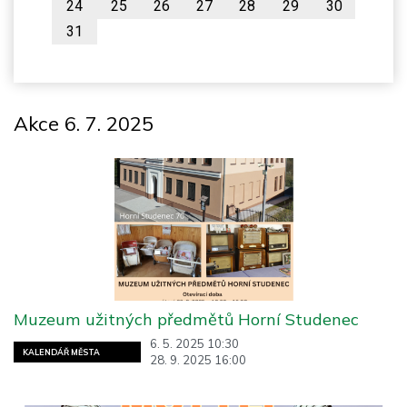
24
25
26
27
28
29
30
31
Akce 6. 7. 2025
Muzeum užitných předmětů Horní Studenec
6. 5. 2025 10:30
KALENDÁŘ MĚSTA
28. 9. 2025 16:00