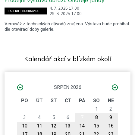
Prodejní výstava obrazů Ondřeje Jandy
4. 7. 2025 17:00
GALERIE DOUBRAVKA
29. 8. 2025 17:00
Vernisáž z technických důvodů zrušena. Výstava bude probíhat
dle otevírací doby galerie.
Kalendář akcí v blízkém okolí
SRPEN 2026
PO
ÚT
ST
ČT
PÁ
SO
NE
1
2
3
4
5
6
7
8
9
10
11
12
13
14
15
16
17
18
19
20
21
22
23