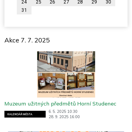
24
25
26
27
28
29
30
31
Akce 7. 7. 2025
Muzeum užitných předmětů Horní Studenec
6. 5. 2025 10:30
KALENDÁŘ MĚSTA
28. 9. 2025 16:00