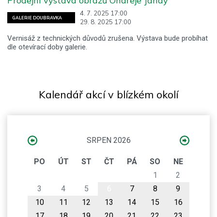
Prodejní výstava obrazů Ondřeje Jandy
4. 7. 2025 17:00
GALERIE DOUBRAVKA
29. 8. 2025 17:00
Vernisáž z technických důvodů zrušena. Výstava bude probíhat
dle otevírací doby galerie.
Kalendář akcí v blízkém okolí
SRPEN 2026
PO
ÚT
ST
ČT
PÁ
SO
NE
1
2
3
4
5
6
7
8
9
10
11
12
13
14
15
16
17
18
19
20
21
22
23