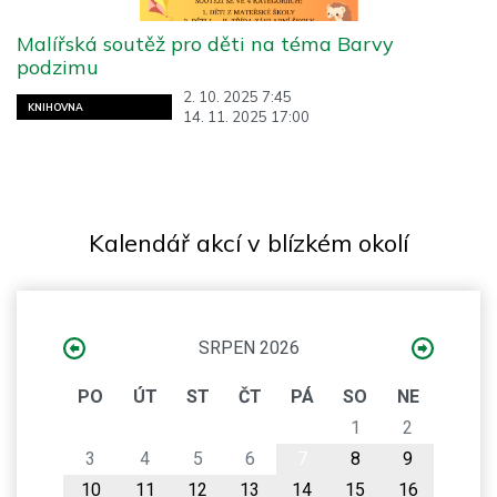
Malířská soutěž pro děti na téma Barvy
podzimu
2. 10. 2025 7:45
KNIHOVNA
14. 11. 2025 17:00
Kalendář akcí v blízkém okolí
SRPEN 2026
PO
ÚT
ST
ČT
PÁ
SO
NE
1
2
3
4
5
6
7
8
9
10
11
12
13
14
15
16