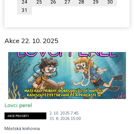
24
25
26
27
28
29
30
31
Akce 22. 10. 2025
Lovci perel
2. 10. 2025 7:45
AKCE PRO DĚTI
31. 8. 2026 15:00
Městská knihovna