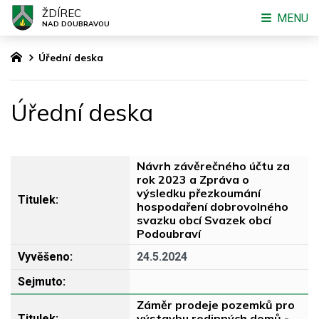
ŽDÍREC
MENU
NAD DOUBRAVOU
Úřední deska
Úřední deska
Návrh závěrečného účtu za
rok 2023 a Zpráva o
výsledku přezkoumání
hospodaření dobrovolného
svazku obcí Svazek obcí
Podoubraví
24.5.2024
Záměr prodeje pozemků pro
výstavbu rodinných domů -