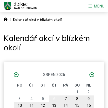
ŽDÍREC
MENU
NAD DOUBRAVOU
Kalendář akcí v blízkém okolí
Kalendář akcí v blízkém
okolí
SRPEN 2026
PO
ÚT
ST
ČT
PÁ
SO
NE
1
2
3
4
5
6
7
8
9
10
11
12
13
14
15
16