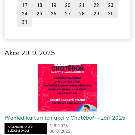
17
18
19
20
21
22
23
24
25
26
27
28
29
30
31
Akce 29. 9. 2025
Přehled kulturních akcí v Chotěboři - září 2025
1. 9. 2025
KALENDÁŘ AKCÍ V
30. 9. 2025
BLÍZKÉM OKOLÍ