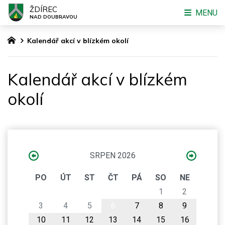
ŽDÍREC
MENU
NAD DOUBRAVOU
Kalendář akcí v blízkém okolí
Kalendář akcí v blízkém
okolí
SRPEN 2026
PO
ÚT
ST
ČT
PÁ
SO
NE
1
2
3
4
5
6
7
8
9
10
11
12
13
14
15
16