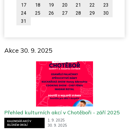
17
18
19
20
21
22
23
24
25
26
27
28
29
30
31
Akce 30. 9. 2025
Přehled kulturních akcí v Chotěboři - září 2025
1. 9. 2025
KALENDÁŘ AKCÍ V
30. 9. 2025
BLÍZKÉM OKOLÍ