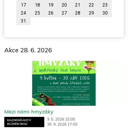
17
18
19
20
21
22
23
24
25
26
27
28
29
30
31
Akce 28. 6. 2026
Mezi námi hmyzáky
9. 5. 2026 15:00
KALENDÁŘ AKCÍ V
30. 9. 2026 17:00
BLÍZKÉM OKOLÍ