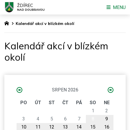
ŽDÍREC
MENU
NAD DOUBRAVOU
Kalendář akcí v blízkém okolí
Kalendář akcí v blízkém
okolí
SRPEN 2026
PO
ÚT
ST
ČT
PÁ
SO
NE
1
2
3
4
5
6
7
8
9
10
11
12
13
14
15
16