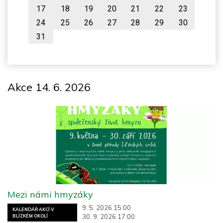
17
18
19
20
21
22
23
24
25
26
27
28
29
30
31
Akce 14. 6. 2026
Mezi námi hmyzáky
9. 5. 2026 15:00
KALENDÁŘ AKCÍ V
30. 9. 2026 17:00
BLÍZKÉM OKOLÍ