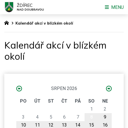
ŽDÍREC
MENU
NAD DOUBRAVOU
Kalendář akcí v blízkém okolí
Kalendář akcí v blízkém
okolí
SRPEN 2026
PO
ÚT
ST
ČT
PÁ
SO
NE
1
2
3
4
5
6
7
8
9
10
11
12
13
14
15
16