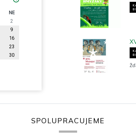
K
B
O
NE
2
9
16
XV
23
K
30
B
Žď
SPOLUPRACUJEME