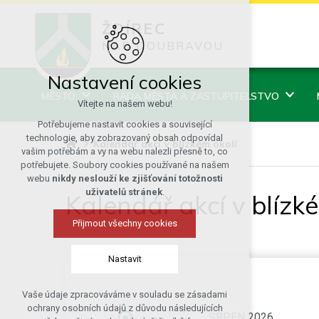
ŽDÍREC
NAD DOUBRAVOU
Nastavení cookies
MĚSTO
RADA MĚSTA A ZASTUPITELSTVO
Vítejte na našem webu!
Potřebujeme nastavit cookies a související
technologie, aby zobrazovaný obsah odpovídal
Kalendář akcí v blízkém okolí
vašim potřebám a vy na webu nalezli přesně to, co
potřebujete. Soubory cookies používané na našem
webu
nikdy neslouží ke zjišťování totožnosti
uživatelů stránek
.
Kalendář akcí v blízk
Přijmout všechny cookies
Nastavit
Vaše údaje zpracováváme v souladu se zásadami
Technická cookies
ochrany osobních údajů z důvodu následujících
SRPEN 2026
nutná pro provozování webu