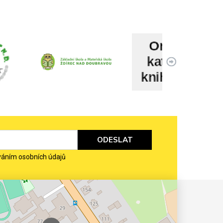
ODESLAT
váním osobních údajů