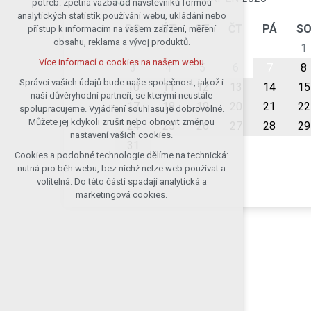
potřeb: zpětná vazba od návštěvníků formou
analytických statistik používání webu, ukládání nebo
udržení kontextu stránek (session):
PO
ÚT
ST
ČT
PÁ
S
přístup k informacím na vašem zařízení, měření
případná přihlášení, volby jazyka, apod.
obsahu, reklama a vývoj produktů.
1
Volitelná cookies
Více informací o cookies na našem webu
analytická pro anonymizované
3
4
5
6
7
8
vyhodnocení návštěvnosti
Správci vašich údajů bude naše společnost, jakož i
10
11
12
13
14
15
naši důvěryhodní partneři, se kterými neustále
marketingová cookies (Google)
17
18
19
20
21
22
spolupracujeme. Vyjádření souhlasu je dobrovolné.
Více informací o cookies na našem webu
Můžete jej kdykoli zrušit nebo obnovit změnou
24
25
26
27
28
29
nastavení vašich cookies.
31
Cookies a podobné technologie dělíme na technická:
Přijmout všechny cookies
nutná pro běh webu, bez nichž nelze web používat a
volitelná. Do této části spadají analytická a
Odmítnout vše
marketingová cookies.