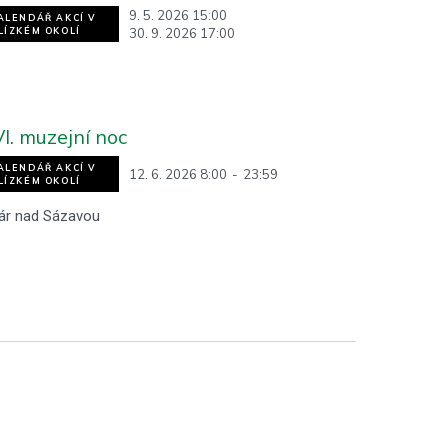
9. 5. 2026 15:00
ALENDÁŘ AKCÍ V
30. 9. 2026 17:00
LÍZKÉM OKOLÍ
I. muzejní noc
ALENDÁŘ AKCÍ V
12. 6. 2026 8:00
-
23:59
LÍZKÉM OKOLÍ
ár nad Sázavou