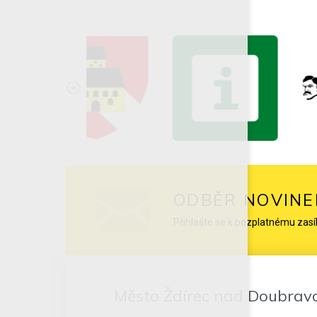
ODBĚR NOVINE
Přihlašte se k bezplatnému zasí
Město Ždírec nad Doubrav