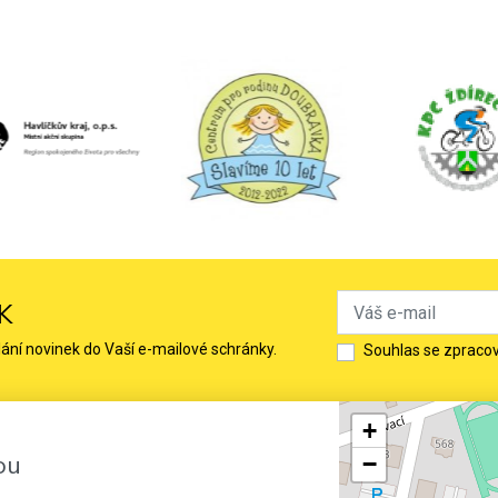
K
lání novinek do Vaší e-mailové schránky.
Souhlas se zpraco
+
ou
−