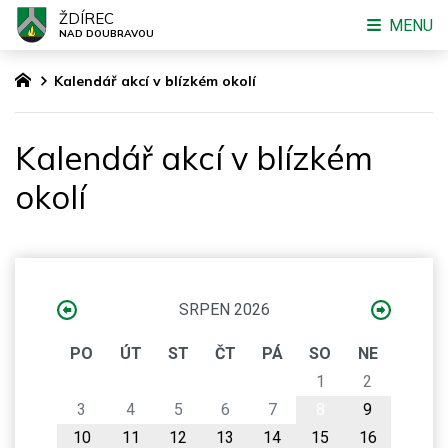
ŽDÍREC
MENU
NAD DOUBRAVOU
Kalendář akcí v blízkém okolí
Kalendář akcí v blízkém
okolí
SRPEN 2026
PO
ÚT
ST
ČT
PÁ
SO
NE
1
2
3
4
5
6
7
8
9
10
11
12
13
14
15
16