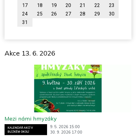
17
18
19
20
21
22
23
24
25
26
27
28
29
30
31
Akce 13. 6. 2026
Mezi námi hmyzáky
9. 5. 2026 15:00
KALENDÁŘ AKCÍ V
30. 9. 2026 17:00
BLÍZKÉM OKOLÍ