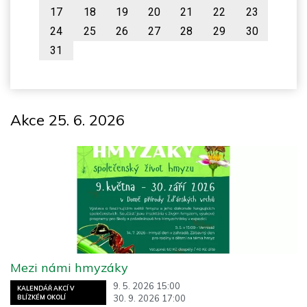
17
18
19
20
21
22
23
24
25
26
27
28
29
30
31
Akce 25. 6. 2026
Mezi námi hmyzáky
9. 5. 2026 15:00
KALENDÁŘ AKCÍ V
30. 9. 2026 17:00
BLÍZKÉM OKOLÍ