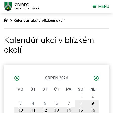
ŽDÍREC
MENU
NAD DOUBRAVOU
Kalendář akcí v blízkém okolí
Kalendář akcí v blízkém
okolí
SRPEN 2026
PO
ÚT
ST
ČT
PÁ
SO
NE
1
2
3
4
5
6
7
8
9
10
11
12
13
14
15
16