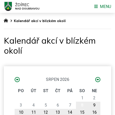
ŽDÍREC
MENU
NAD DOUBRAVOU
Kalendář akcí v blízkém okolí
Kalendář akcí v blízkém
okolí
SRPEN 2026
PO
ÚT
ST
ČT
PÁ
SO
NE
1
2
3
4
5
6
7
8
9
10
11
12
13
14
15
16