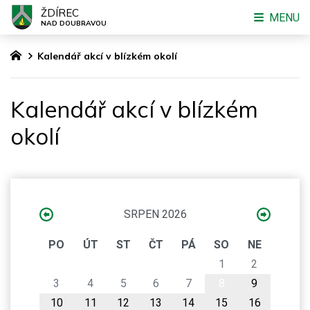
ŽDÍREC
MENU
NAD DOUBRAVOU
Kalendář akcí v blízkém okolí
Kalendář akcí v blízkém
okolí
SRPEN 2026
PO
ÚT
ST
ČT
PÁ
SO
NE
1
2
3
4
5
6
7
8
9
10
11
12
13
14
15
16