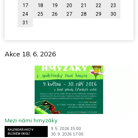
17
18
19
20
21
22
23
24
25
26
27
28
29
30
31
Akce 18. 6. 2026
Mezi námi hmyzáky
9. 5. 2026 15:00
KALENDÁŘ AKCÍ V
30. 9. 2026 17:00
BLÍZKÉM OKOLÍ