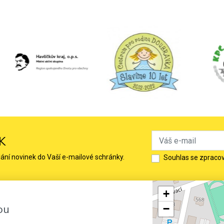
K
lání novinek do Vaší e-mailové schránky.
Souhlas se zpraco
+
ou
−