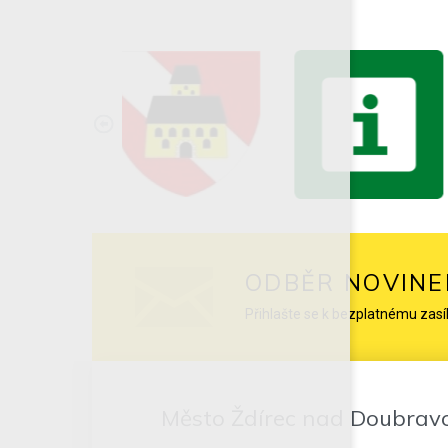
ODBĚR NOVINE
Přihlašte se k bezplatnému zasí
Město Ždírec nad Doubrav