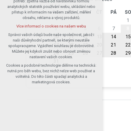
potřeb: zpětná vazba od návštěvníků formou
analytických statistik používání webu, ukládání nebo
udržení kontextu stránek (session):
PO
ÚT
ST
ČT
PÁ
S
přístup k informacím na vašem zařízení, měření
případná přihlášení, volby jazyka, apod.
obsahu, reklama a vývoj produktů.
1
Volitelná cookies
Více informací o cookies na našem webu
analytická pro anonymizované
3
4
5
6
7
8
vyhodnocení návštěvnosti
Správci vašich údajů bude naše společnost, jakož i
10
11
12
13
14
15
naši důvěryhodní partneři, se kterými neustále
marketingová cookies (Google)
17
18
19
20
21
22
spolupracujeme. Vyjádření souhlasu je dobrovolné.
Více informací o cookies na našem webu
Můžete jej kdykoli zrušit nebo obnovit změnou
24
25
26
27
28
29
nastavení vašich cookies.
31
Cookies a podobné technologie dělíme na technická:
Přijmout všechny cookies
nutná pro běh webu, bez nichž nelze web používat a
volitelná. Do této části spadají analytická a
Odmítnout vše
marketingová cookies.