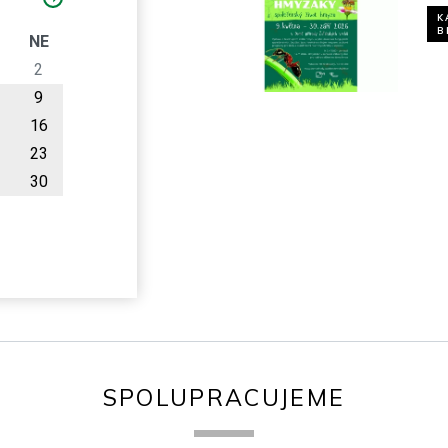
K
B
O
NE
2
9
16
23
30
SPOLUPRACUJEME