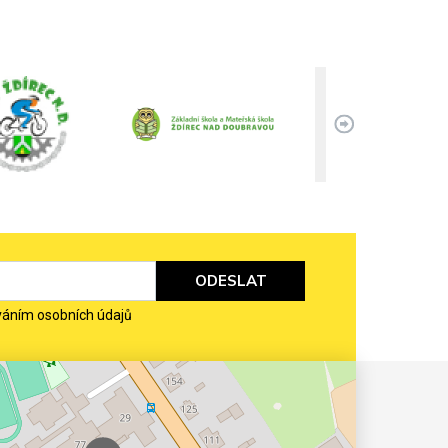
ODESLAT
váním osobních údajů