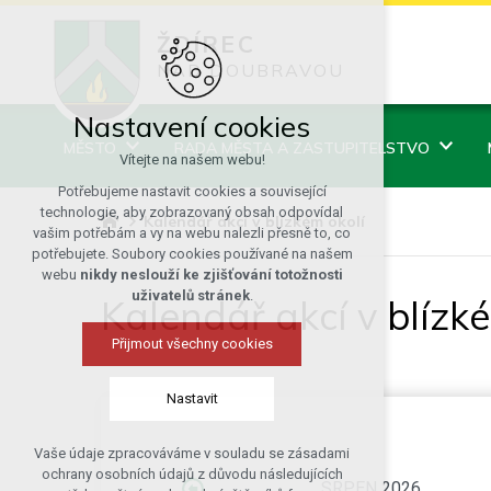
ŽDÍREC
NAD DOUBRAVOU
Nastavení cookies
MĚSTO
RADA MĚSTA A ZASTUPITELSTVO
Vítejte na našem webu!
Potřebujeme nastavit cookies a související
technologie, aby zobrazovaný obsah odpovídal
Kalendář akcí v blízkém okolí
vašim potřebám a vy na webu nalezli přesně to, co
potřebujete. Soubory cookies používané na našem
webu
nikdy neslouží ke zjišťování totožnosti
uživatelů stránek
.
Kalendář akcí v blízk
Přijmout všechny cookies
Nastavit
Vaše údaje zpracováváme v souladu se zásadami
Technická cookies
ochrany osobních údajů z důvodu následujících
SRPEN 2026
nutná pro provozování webu