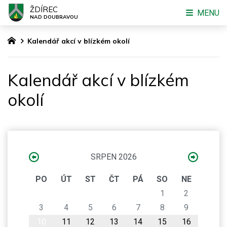
ŽDÍREC
MENU
NAD DOUBRAVOU
Kalendář akcí v blízkém okolí
Kalendář akcí v blízkém
okolí
SRPEN 2026
PO
ÚT
ST
ČT
PÁ
SO
NE
1
2
3
4
5
6
7
8
9
10
11
12
13
14
15
16