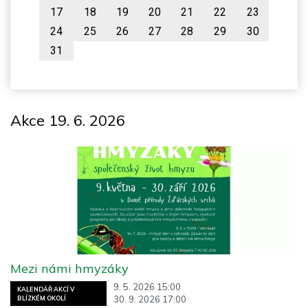
17
18
19
20
21
22
23
24
25
26
27
28
29
30
31
Akce 19. 6. 2026
Mezi námi hmyzáky
9. 5. 2026 15:00
KALENDÁŘ AKCÍ V
30. 9. 2026 17:00
BLÍZKÉM OKOLÍ