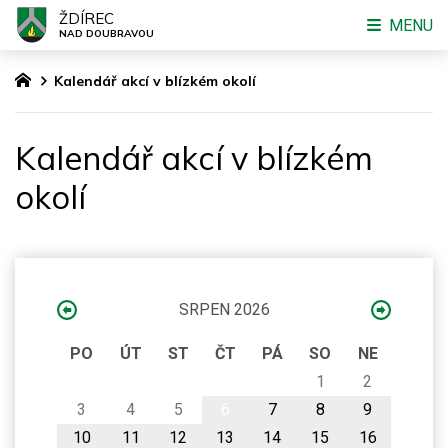
ŽDÍREC
MENU
NAD DOUBRAVOU
Kalendář akcí v blízkém okolí
Kalendář akcí v blízkém
okolí
SRPEN 2026
PO
ÚT
ST
ČT
PÁ
SO
NE
1
2
3
4
5
6
7
8
9
10
11
12
13
14
15
16