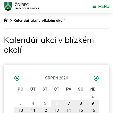
ŽDÍREC
MENU
NAD DOUBRAVOU
Kalendář akcí v blízkém okolí
Kalendář akcí v blízkém
okolí
SRPEN 2026
PO
ÚT
ST
ČT
PÁ
SO
NE
1
2
3
4
5
6
7
8
9
10
11
12
13
14
15
16