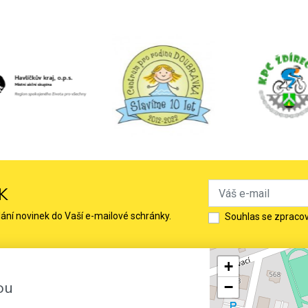
K
lání novinek do Vaší e-mailové schránky.
Souhlas se zpraco
+
ou
−