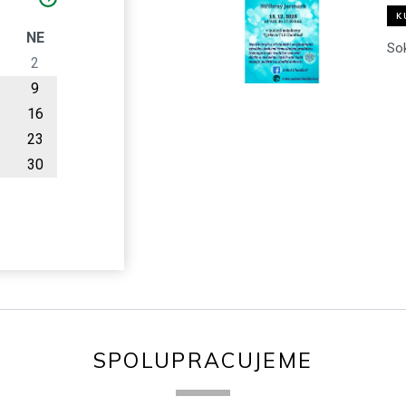
K
O
NE
So
2
9
16
23
30
SPOLUPRACUJEME