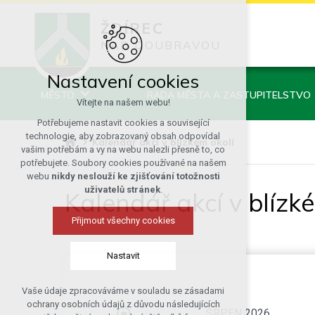
ŽDÍREC
NAD DOUBRAVOU
Nastavení cookies
MĚSTO
RADA MĚSTA A ZASTUPITELSTVO
Vítejte na našem webu!
Potřebujeme nastavit cookies a související
technologie, aby zobrazovaný obsah odpovídal
Kalendář akcí v blízkém okolí
vašim potřebám a vy na webu nalezli přesně to, co
potřebujete. Soubory cookies používané na našem
webu
nikdy neslouží ke zjišťování totožnosti
uživatelů stránek
.
Kalendář akcí v blízk
Přijmout všechny cookies
Nastavit
Vaše údaje zpracováváme v souladu se zásadami
Technická cookies
ochrany osobních údajů z důvodu následujících
SRPEN 2026
nutná pro provozování webu