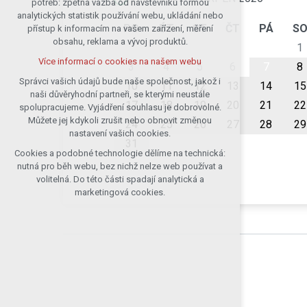
potřeb: zpětná vazba od návštěvníků formou
analytických statistik používání webu, ukládání nebo
udržení kontextu stránek (session):
PO
ÚT
ST
ČT
PÁ
S
přístup k informacím na vašem zařízení, měření
případná přihlášení, volby jazyka, apod.
obsahu, reklama a vývoj produktů.
1
Volitelná cookies
Více informací o cookies na našem webu
analytická pro anonymizované
3
4
5
6
7
8
vyhodnocení návštěvnosti
Správci vašich údajů bude naše společnost, jakož i
10
11
12
13
14
15
naši důvěryhodní partneři, se kterými neustále
marketingová cookies (Google)
17
18
19
20
21
22
spolupracujeme. Vyjádření souhlasu je dobrovolné.
Více informací o cookies na našem webu
Můžete jej kdykoli zrušit nebo obnovit změnou
24
25
26
27
28
29
nastavení vašich cookies.
31
Cookies a podobné technologie dělíme na technická:
Přijmout všechny cookies
nutná pro běh webu, bez nichž nelze web používat a
volitelná. Do této části spadají analytická a
Odmítnout vše
marketingová cookies.