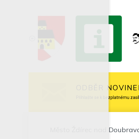
ODBĚR NOVINE
Přihlašte se k bezplatnému zasí
Město Ždírec nad Doubrav