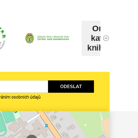
ODESLAT
váním osobních údajů