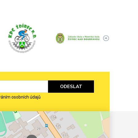
ODESLAT
váním osobních údajů