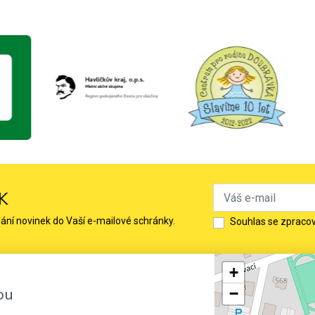
K
lání novinek do Vaší e-mailové schránky.
Souhlas se zpraco
+
ou
−