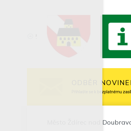
ODBĚR NOVINE
Přihlašte se k bezplatnému zasí
Město Ždírec nad Doubrav