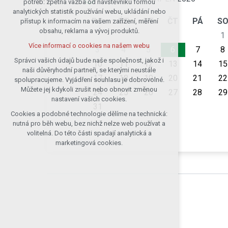
potřeb: zpětná vazba od návštěvníků formou
analytických statistik používání webu, ukládání nebo
udržení kontextu stránek (session):
PO
ÚT
ST
ČT
PÁ
S
přístup k informacím na vašem zařízení, měření
případná přihlášení, volby jazyka, apod.
obsahu, reklama a vývoj produktů.
1
Volitelná cookies
Více informací o cookies na našem webu
analytická pro anonymizované
3
4
5
6
7
8
vyhodnocení návštěvnosti
Správci vašich údajů bude naše společnost, jakož i
10
11
12
13
14
15
naši důvěryhodní partneři, se kterými neustále
marketingová cookies (Google)
17
18
19
20
21
22
spolupracujeme. Vyjádření souhlasu je dobrovolné.
Více informací o cookies na našem webu
Můžete jej kdykoli zrušit nebo obnovit změnou
24
25
26
27
28
29
nastavení vašich cookies.
31
Cookies a podobné technologie dělíme na technická:
Přijmout všechny cookies
nutná pro běh webu, bez nichž nelze web používat a
volitelná. Do této části spadají analytická a
Odmítnout vše
marketingová cookies.