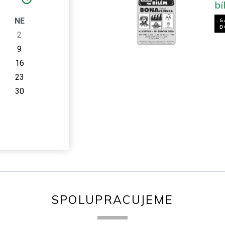
bí
O
NE
G
D
2
9
16
23
30
SPOLUPRACUJEME