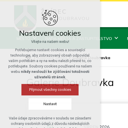
ŽDÍREC
NAD DOUBRAVOU
Nastavení cookies
MĚSTO
RADA MĚSTA A ZASTUPITELSTVO
Vítejte na našem webu!
Potřebujeme nastavit cookies a související
technologie, aby zobrazovaný obsah odpovídal
Kalendář města
Galerie Doubravka
vašim potřebám a vy na webu nalezli přesně to, co
potřebujete. Soubory cookies používané na našem
webu
nikdy neslouží ke zjišťování totožnosti
uživatelů stránek
.
Galerie Doubravka
Přijmout všechny cookies
Nastavit
Vaše údaje zpracováváme v souladu se zásadami
Technická cookies
ochrany osobních údajů z důvodu následujících
SRPEN 2026
nutná pro provozování webu