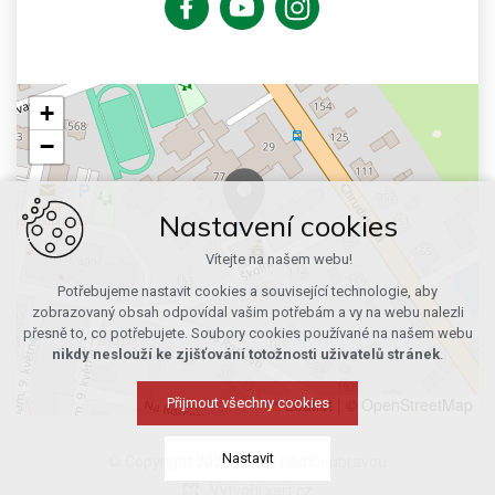
+
−
Nastavení cookies
Vítejte na našem webu!
Potřebujeme nastavit cookies a související technologie, aby
zobrazovaný obsah odpovídal vašim potřebám a vy na webu nalezli
přesně to, co potřebujete. Soubory cookies používané na našem webu
nikdy neslouží ke zjišťování totožnosti uživatelů stránek
.
Leaflet
|
© OpenStreetMap
Přijmout všechny cookies
Nastavit
© Copyright 2026 Ždírec nad Doubravou
Vytvořil xart.cz