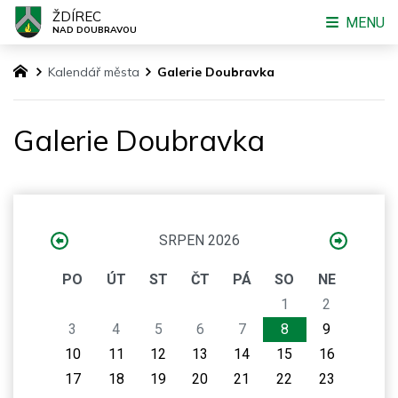
ŽDÍREC
MENU
NAD DOUBRAVOU
Kalendář města
Galerie Doubravka
Galerie Doubravka
SRPEN 2026
PO
ÚT
ST
ČT
PÁ
SO
NE
1
2
3
4
5
6
7
8
9
10
11
12
13
14
15
16
17
18
19
20
21
22
23