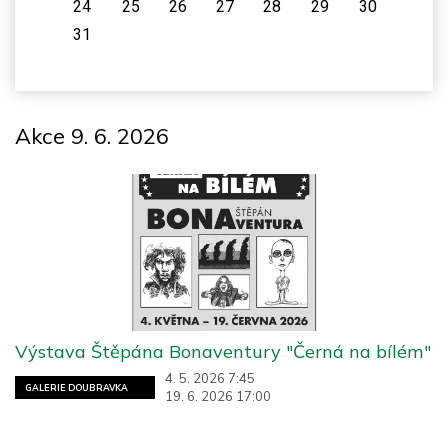
24
25
26
27
28
29
30
31
Akce 9. 6. 2026
Výstava Štěpána Bonaventury "Černá na bílém"
4. 5. 2026 7:45
GALERIE DOUBRAVKA
19. 6. 2026 17:00