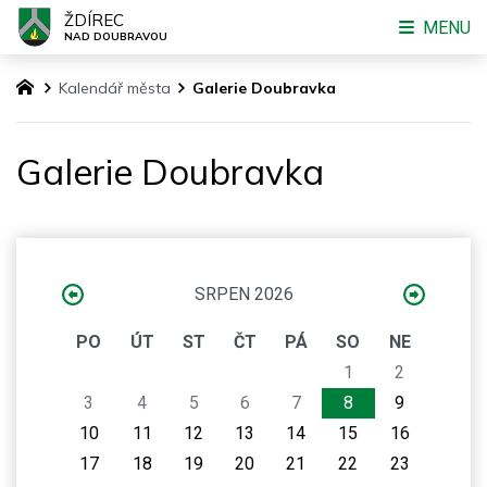
ŽDÍREC
MENU
NAD DOUBRAVOU
Kalendář města
Galerie Doubravka
Galerie Doubravka
SRPEN 2026
PO
ÚT
ST
ČT
PÁ
SO
NE
1
2
3
4
5
6
7
8
9
10
11
12
13
14
15
16
17
18
19
20
21
22
23