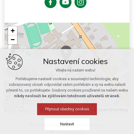
+
−
Nastavení cookies
Vítejte na našem webu!
Potřebujeme nastavit cookies a související technologie, aby
zobrazovaný obsah odpovídal vašim potřebám a vy na webu nalezli
přesně to, co potřebujete. Soubory cookies používané na našem webu
nikdy neslouží ke zjišťování totožnosti uživatelů stránek
.
Leaflet
|
© OpenStreetMap
Přijmout všechny cookies
Nastavit
© Copyright 2026 Ždírec nad Doubravou
Vytvořil xart.cz