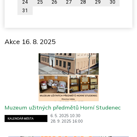
24
25
26
27
28
29
30
31
Akce 16. 8. 2025
Muzeum užitných předmětů Horní Studenec
6. 5. 2025 10:30
KALENDÁŘ MĚSTA
28. 9. 2025 16:00