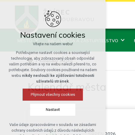
ŽDÍREC
NAD DOUBRAVOU
Nastavení cookies
MĚSTO
RADA MĚSTA A ZASTUPITELSTVO
Vítejte na našem webu!
Potřebujeme nastavit cookies a související
technologie, aby zobrazovaný obsah odpovídal
Kalendář města
vašim potřebám a vy na webu nalezli přesně to, co
potřebujete. Soubory cookies používané na našem
webu
nikdy neslouží ke zjišťování totožnosti
uživatelů stránek
.
Kalendář města
Přijmout všechny cookies
Nastavit
Vaše údaje zpracováváme v souladu se zásadami
Technická cookies
ochrany osobních údajů z důvodu následujících
SRPEN 2026
nutná pro provozování webu