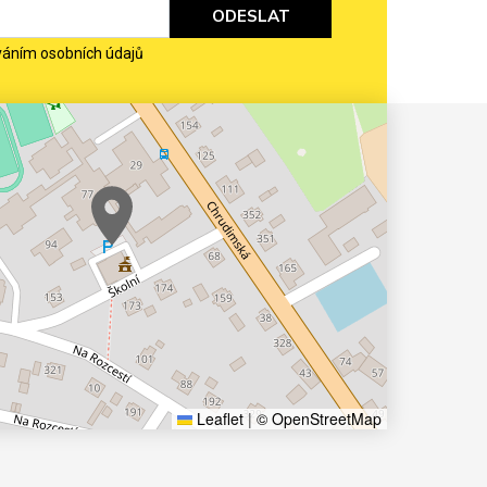
ODESLAT
váním osobních údajů
Leaflet
|
© OpenStreetMap