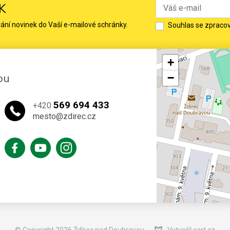
K
lání novinek do Vaší e-mailové schránky.
Souhlas se zpraco
+
ou
−
569 694 433
+420
mesto@zdirec.cz