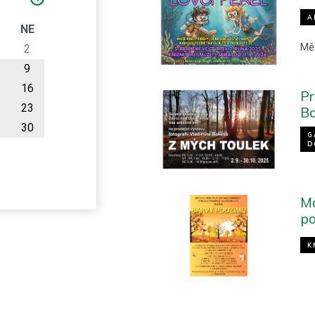
A
O
NE
Mě
2
9
16
Pr
23
Ba
30
G
D
Ma
p
K