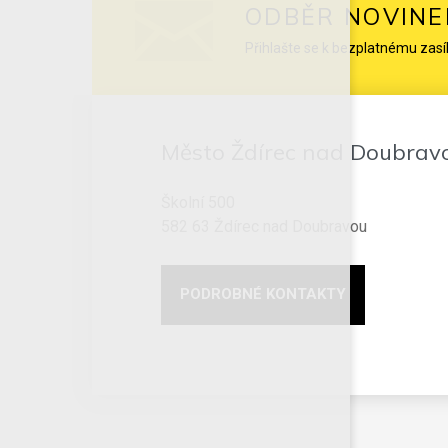
ODBĚR NOVINE
Přihlašte se k bezplatnému zasí
Město Ždírec nad Doubrav
Školní 500
582 63 Ždírec nad Doubravou
PODROBNÉ KONTAKTY