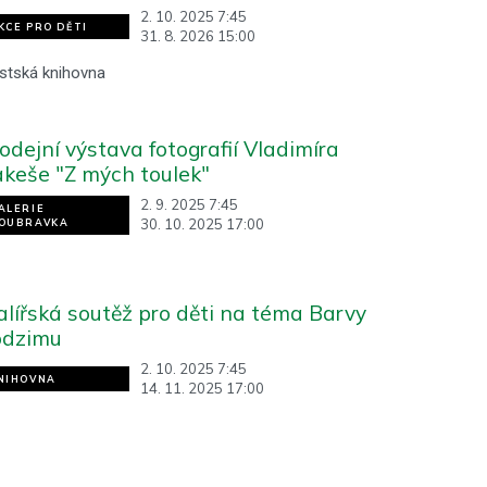
2. 10. 2025 7:45
KCE PRO DĚTI
31. 8. 2026 15:00
stská knihovna
odejní výstava fotografií Vladimíra
keše "Z mých toulek"
2. 9. 2025 7:45
ALERIE
30. 10. 2025 17:00
OUBRAVKA
lířská soutěž pro děti na téma Barvy
odzimu
2. 10. 2025 7:45
NIHOVNA
14. 11. 2025 17:00