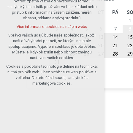
potřeb: zpětná vazba od návštěvníků formou
analytických statistik používání webu, ukládání nebo
udržení kontextu stránek (session):
PO
ÚT
ST
ČT
PÁ
S
přístup k informacím na vašem zařízení, měření
případná přihlášení, volby jazyka, apod.
obsahu, reklama a vývoj produktů.
1
Volitelná cookies
Více informací o cookies na našem webu
analytická pro anonymizované
3
4
5
6
7
8
vyhodnocení návštěvnosti
Správci vašich údajů bude naše společnost, jakož i
10
11
12
13
14
15
naši důvěryhodní partneři, se kterými neustále
marketingová cookies (Google)
17
18
19
20
21
22
spolupracujeme. Vyjádření souhlasu je dobrovolné.
Více informací o cookies na našem webu
Můžete jej kdykoli zrušit nebo obnovit změnou
24
25
26
27
28
29
nastavení vašich cookies.
31
Cookies a podobné technologie dělíme na technická:
Přijmout všechny cookies
nutná pro běh webu, bez nichž nelze web používat a
volitelná. Do této části spadají analytická a
Odmítnout vše
marketingová cookies.