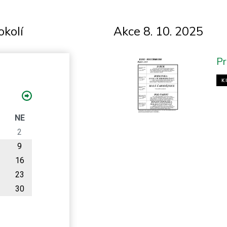
okolí
Akce 8. 10. 2025
Pr
K
O
NE
2
9
16
23
30