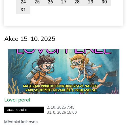
24
25
26
27
28
29
30
31
Akce 15. 10. 2025
Lovci perel
2. 10. 2025 7:45
AKCE PRO DĚTI
31. 8. 2026 15:00
Městská knihovna