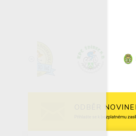
ODBĚR NOVINE
Přihlašte se k bezplatnému zasí