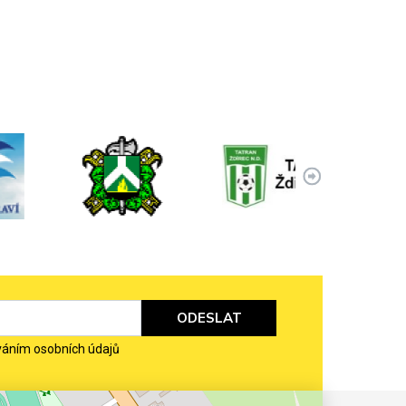
ODESLAT
váním osobních údajů