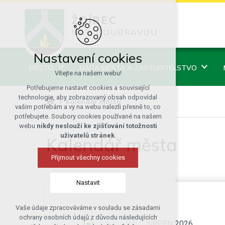
ŽDÍREC
NAD DOUBRAVOU
Nastavení cookies
MĚSTO
RADA MĚSTA A ZASTUPITELSTVO
Vítejte na našem webu!
Potřebujeme nastavit cookies a související
technologie, aby zobrazovaný obsah odpovídal
Kalendář města
vašim potřebám a vy na webu nalezli přesně to, co
potřebujete. Soubory cookies používané na našem
webu
nikdy neslouží ke zjišťování totožnosti
uživatelů stránek
.
Kalendář města
Přijmout všechny cookies
Nastavit
Vaše údaje zpracováváme v souladu se zásadami
Technická cookies
ochrany osobních údajů z důvodu následujících
SRPEN 2026
nutná pro provozování webu