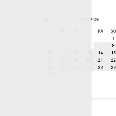
SRPEN 2026
PO
ÚT
ST
ČT
PÁ
S
1
3
4
5
6
7
8
10
11
12
13
14
15
17
18
19
20
21
22
24
25
26
27
28
29
31