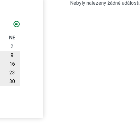
Nebyly nalezeny žádné události
O
NE
2
9
16
23
30