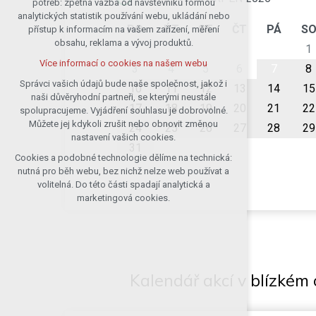
potřeb: zpětná vazba od návštěvníků formou
analytických statistik používání webu, ukládání nebo
udržení kontextu stránek (session):
PO
ÚT
ST
ČT
PÁ
S
přístup k informacím na vašem zařízení, měření
případná přihlášení, volby jazyka, apod.
obsahu, reklama a vývoj produktů.
1
Volitelná cookies
Více informací o cookies na našem webu
analytická pro anonymizované
3
4
5
6
7
8
vyhodnocení návštěvnosti
Správci vašich údajů bude naše společnost, jakož i
10
11
12
13
14
15
naši důvěryhodní partneři, se kterými neustále
marketingová cookies (Google)
17
18
19
20
21
22
spolupracujeme. Vyjádření souhlasu je dobrovolné.
Více informací o cookies na našem webu
Můžete jej kdykoli zrušit nebo obnovit změnou
24
25
26
27
28
29
nastavení vašich cookies.
31
Cookies a podobné technologie dělíme na technická:
Přijmout všechny cookies
nutná pro běh webu, bez nichž nelze web používat a
volitelná. Do této části spadají analytická a
Odmítnout vše
marketingová cookies.
Kalendář akcí v blízkém 