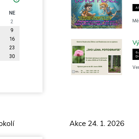
A
O
NE
Mě
2
9
16
Vý
23
G
30
D
Ver
okolí
Akce 24. 1. 2026