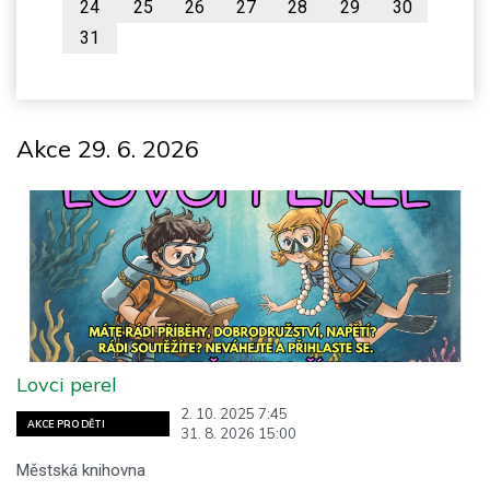
24
25
26
27
28
29
30
31
Akce 29. 6. 2026
Lovci perel
2. 10. 2025 7:45
AKCE PRO DĚTI
31. 8. 2026 15:00
Městská knihovna