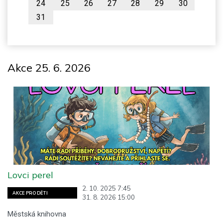
24
25
26
27
28
29
30
31
Akce 25. 6. 2026
Lovci perel
2. 10. 2025 7:45
AKCE PRO DĚTI
31. 8. 2026 15:00
Městská knihovna