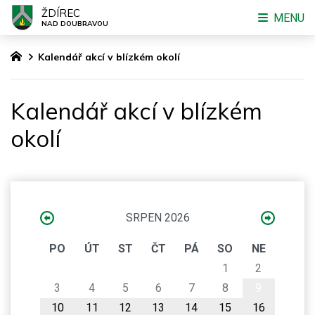
ŽDÍREC
MENU
NAD DOUBRAVOU
Kalendář akcí v blízkém okolí
Kalendář akcí v blízkém
okolí
SRPEN 2026
PO
ÚT
ST
ČT
PÁ
SO
NE
1
2
3
4
5
6
7
8
9
10
11
12
13
14
15
16