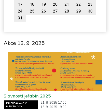
17
18
19
20
21
22
23
24
25
26
27
28
29
30
31
Akce 13. 9. 2025
Slavnosti jeřabin 2025
21. 8. 2025 17:00
KALENDÁŘ AKCÍ V
13. 9. 2025 19:00
BLÍZKÉM OKOLÍ