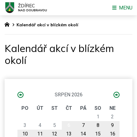
ŽDÍREC
MENU
NAD DOUBRAVOU
Kalendář akcí v blízkém okolí
Kalendář akcí v blízkém
okolí
SRPEN 2026
PO
ÚT
ST
ČT
PÁ
SO
NE
1
2
3
4
5
6
7
8
9
10
11
12
13
14
15
16